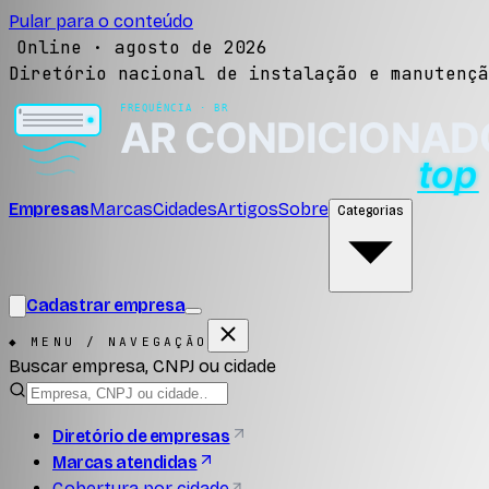
Pular para o conteúdo
Online ·
agosto de 2026
Diretório nacional de instalação e manutençã
Empresas
Marcas
Cidades
Artigos
Sobre
Categorias
Cadastrar empresa
◆ MENU / NAVEGAÇÃO
Buscar empresa, CNPJ ou cidade
Diretório de empresas
Marcas atendidas
Cobertura por cidade