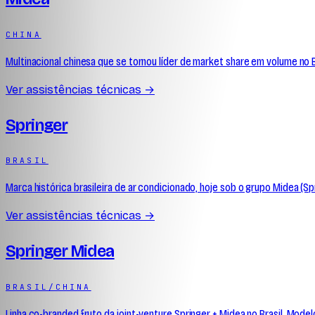
CHINA
Multinacional chinesa que se tornou líder de market share em volume no B
Ver assistências técnicas →
Springer
BRASIL
Marca histórica brasileira de ar condicionado, hoje sob o grupo Midea (Sp
Ver assistências técnicas →
Springer Midea
BRASIL/CHINA
Linha co-branded fruto da joint-venture Springer + Midea no Brasil. Mode