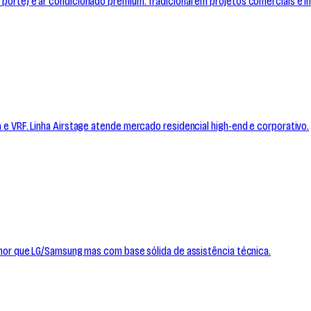
 porte) e ar condicionado premium. Tradicional em projetos comerciais e in
a e VRF. Linha Airstage atende mercado residencial high-end e corporativo.
 menor que LG/Samsung mas com base sólida de assistência técnica.