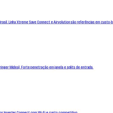
rasil. Linha Xtreme Save Connect e Airvolution são referências em custo-b
ringer Midea). Forte penetração em janela e splits de entrada.
los Inverter Connect com Wi-Fi e custo competitivo.