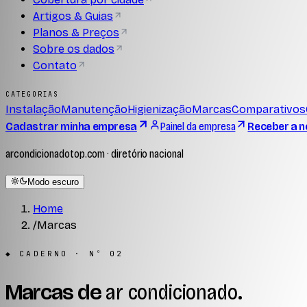
Artigos & Guias
Planos & Preços
Sobre os dados
Contato
CATEGORIAS
Instalação
Manutenção
Higienização
Marcas
Comparativos
Cadastrar minha empresa
Painel da empresa
Receber a n
arcondicionadotop.com · diretório nacional
Modo escuro
Home
/
Marcas
◆ CADERNO · Nº 02
Marcas de
ar condicionado
.