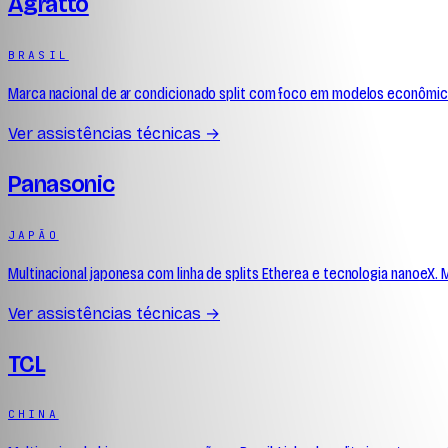
Agratto
BRASIL
Marca nacional de ar condicionado split com foco em modelos econômico
Ver assistências técnicas →
Panasonic
JAPÃO
Multinacional japonesa com linha de splits Etherea e tecnologia nanoeX
Ver assistências técnicas →
TCL
CHINA