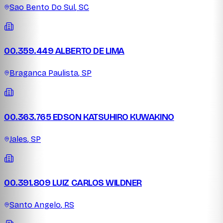
Sao Bento Do Sul
,
SC
00.359.449 ALBERTO DE LIMA
Braganca Paulista
,
SP
00.363.765 EDSON KATSUHIRO KUWAKINO
Jales
,
SP
00.391.809 LUIZ CARLOS WILDNER
Santo Angelo
,
RS