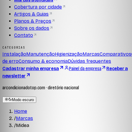
Cobertura por cidade
Artigos & Guias
Planos & Preços
Sobre os dados
Contato
CATEGORIAS
Instalação
Manutenção
Higienização
Marcas
Comparativos
de erro
Consumo & economia
Dúvidas frequentes
Cadastrar minha empresa
Painel da empresa
Receber a
newsletter
arcondicionadotop.com · diretório nacional
Modo escuro
Home
/
Marcas
/
Midea