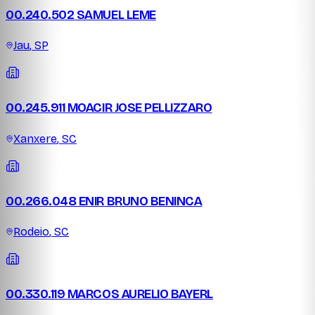
00.240.502 SAMUEL LEME
Jau
,
SP
00.245.911 MOACIR JOSE PELLIZZARO
Xanxere
,
SC
00.266.048 ENIR BRUNO BENINCA
Rodeio
,
SC
00.330.119 MARCOS AURELIO BAYERL