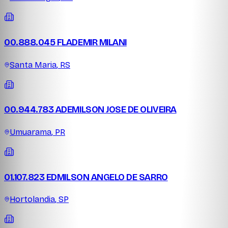
00.888.045 FLADEMIR MILANI
Santa Maria
,
RS
00.944.783 ADEMILSON JOSE DE OLIVEIRA
Umuarama
,
PR
01.107.823 EDMILSON ANGELO DE SARRO
Hortolandia
,
SP