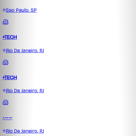
Sao Paulo
,
SP
+TECH
Rio De Janeiro
,
RJ
+TECH
Rio De Janeiro
,
RJ
-----
Rio De Janeiro
,
RJ