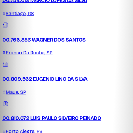
00.754.019 MARCIO LOPES DA SILVA
Santiago
,
RS
00.766.853 WAGNER DOS SANTOS
Franco Da Rocha
,
SP
00.809.562 EUGENIO LINO DA SILVA
Maua
,
SP
00.810.072 LUIS PAULO SILVEIRO PEINADO
Porto Alegre
,
RS