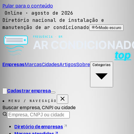
Pular para o conteúdo
Online ·
agosto de 2026
Diretório nacional de instalação e
manutenção de ar condicionado
Modo escuro
Empresas
Marcas
Cidades
Artigos
Sobre
Categorias
Cadastrar empresa
◆ MENU / NAVEGAÇÃO
Buscar empresa, CNPJ ou cidade
Diretório de empresas
Marcas atendidas