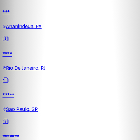
***
Ananindeua
,
PA
****
Rio De Janeiro
,
RJ
*****
Sao Paulo
,
SP
*******