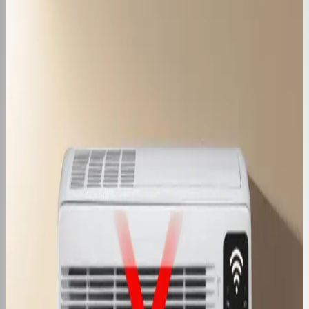
Marcas
Nenhuma notícia encontrada nessa categoria ainda.
Receba dicas de manutenção do seu
ar condicionado
Assine e receba dicas práticas de manutenção e
economia.
Inscrever-se gratuitamente
Mais recentes
Pode Ter Ar Condicionado em Cozinha
de Restaurante?