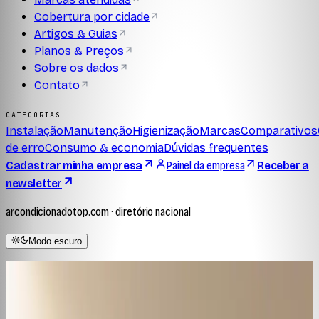
Cobertura por cidade
Artigos & Guias
Planos & Preços
Sobre os dados
Contato
CATEGORIAS
Instalação
Manutenção
Higienização
Marcas
Comparativos
de erro
Consumo & economia
Dúvidas frequentes
Cadastrar minha empresa
Painel da empresa
Receber a
newsletter
arcondicionadotop.com · diretório nacional
Modo escuro
Home
/
Marcas
◆ CADERNO EDITORIAL