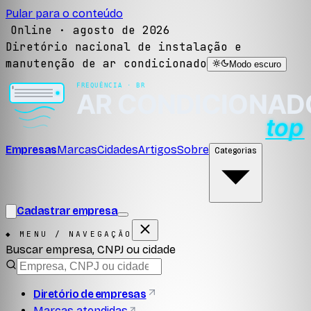
Pular para o conteúdo
Online ·
agosto de 2026
Diretório nacional de instalação e
manutenção de ar condicionado
Modo escuro
Empresas
Marcas
Cidades
Artigos
Sobre
Categorias
Cadastrar empresa
◆ MENU / NAVEGAÇÃO
Buscar empresa, CNPJ ou cidade
Diretório de empresas
Marcas atendidas