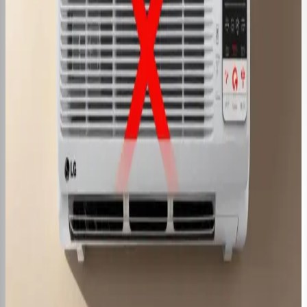
Ar Condicionado para Comércio de
Portas Abertas: Guia Completo
Ar Condicionado para Sala Grande:
Como Escolher?
6 Melhores Marcas de Ar
Condicionado para 2025
Ar Condicionado LG Não Conecta WiFi:
Como Resolver
Outras categorias
Avaliação