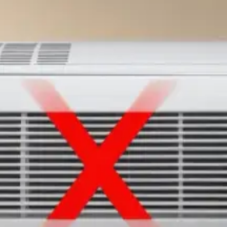
 condicionado
.
de Restaurante?
as Abertas: Guia Completo
o Escolher?
 para 2025