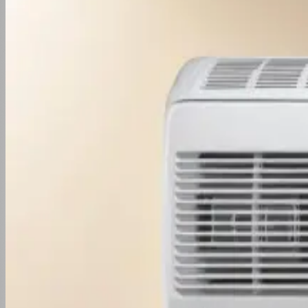
Nenhuma notícia encontrada nessa categoria ainda.
Receba dicas de manutenção do seu ar
Assine e receba dicas práticas de manutenção e economia
Inscrever-se gratuitamente
Mais recentes
Pode Ter Ar Condicionado em Cozinha 
Ar Condicionado para Comércio de Port
Ar Condicionado para Sala Grande: Com
6 Melhores Marcas de Ar Condicionado