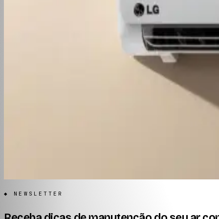
Ar Condicionado LG Não Conecta WiFi:
Outras categorias
Avaliação
FAQ
Notícia
Conteúdo
Instalação
Manutenção
Higienização
Marcas
Comparativos
Códigos de erro
Consumo & economia
◆ NEWSLETTER
Receba dicas de manutenção do seu ar co