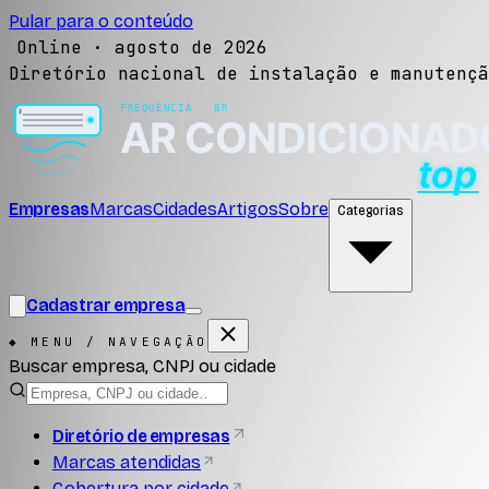
Pular para o conteúdo
Online ·
agosto de 2026
Diretório nacional de instalação e manutençã
Empresas
Marcas
Cidades
Artigos
Sobre
Categorias
Cadastrar empresa
◆ MENU / NAVEGAÇÃO
Buscar empresa, CNPJ ou cidade
Diretório de empresas
Marcas atendidas
Cobertura por cidade