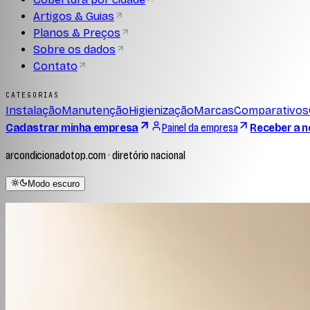
Artigos & Guias
Planos & Preços
Sobre os dados
Contato
CATEGORIAS
Instalação
Manutenção
Higienização
Marcas
Comparativos
Cadastrar minha empresa
Painel da empresa
Receber a n
arcondicionadotop.com · diretório nacional
Modo escuro
Home
/
Dúvidas frequentes
◆ CADERNO EDITORIAL
Dúvidas frequentes