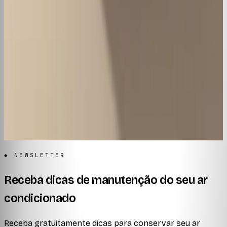
Avaliação
FAQ
Notícia
Conteúdo
Instalação
Manutenção
Higienização
Marcas
Comparativos
Códigos de erro
Consumo & economia
Dúvidas frequentes
◆ NEWSLETTER
Receba dicas de manutenção do seu ar
condicionado
Receba gratuitamente dicas para conservar seu ar