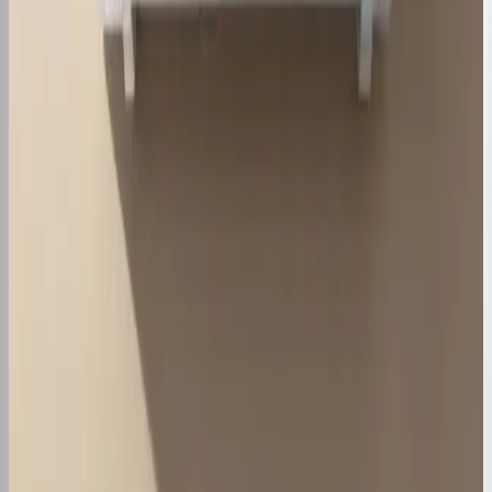
Como Fazer Vácuo em Ar
Condicionado: Guia Completo
06 de nov. de 2024
·
3
min de leitura
← Anterior
1
2
…
13
Próxima →
Receba dicas de manutenção do seu
ar condicionado
Assine e receba dicas práticas de manutenção e
economia.
Inscrever-se gratuitamente
Destaques
Pode Ter Ar Condicionado em Cozinha
de Restaurante?