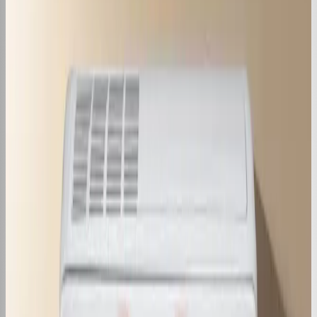
Como Regular o Ar Condicionado Gree
para Gelar?
14 de nov. de 2024
·
3
min de leitura
Conteúdo
Símbolo do Ar Condicionado para
Gelar: Dicas Essenciais
14 de nov. de 2024
·
5
min de leitura
Conteúdo
Ar Condicionado Dividido para Dois
Quartos: Guia Completo
13 de nov. de 2024
·
3
min de leitura