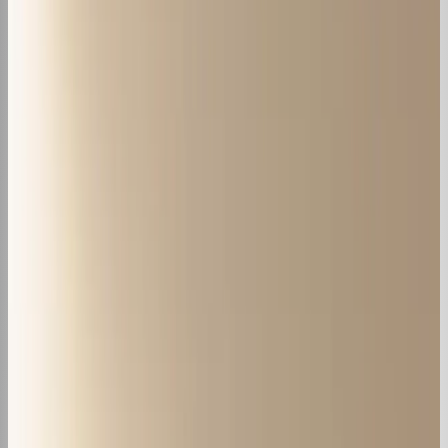
Todas as Notícias
Conteúdo
Pode Ter Ar Condicionado em Cozinha
de Restaurante?
20 de nov. de 2024
·
6
min de leitura
Conteúdo
Ar Condicionado para Comércio de
Portas Abertas: Guia Completo
20 de nov. de 2024
·
7
min de leitura
Conteúdo
Ar Condicionado para Sala Grande: