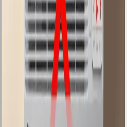
07 de nov. de 2024
·
3
min de leitura
Conteúdo
Ar Condicionado é Ligado na Tomada?
Saiba Agora
07 de nov. de 2024
·
3
min de leitura
Conteúdo
Ar Condicionado com Cheiro de
Queimado: O Que Fazer?
07 de nov. de 2024
·
3
min de leitura
Conteúdo
Ar Condicionado no 27 Gasta Muita