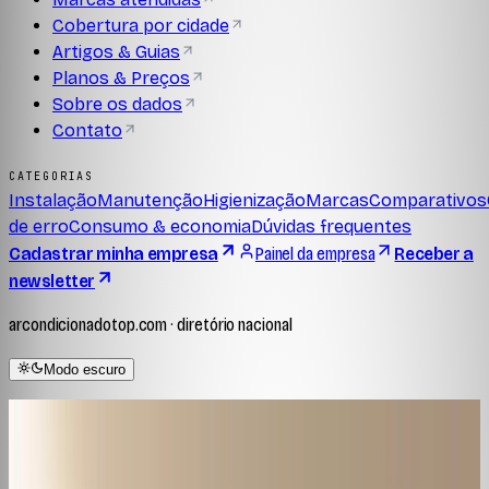
Cobertura por cidade
Artigos & Guias
Planos & Preços
Sobre os dados
Contato
CATEGORIAS
Instalação
Manutenção
Higienização
Marcas
Comparativos
de erro
Consumo & economia
Dúvidas frequentes
Cadastrar minha empresa
Painel da empresa
Receber a
newsletter
arcondicionadotop.com · diretório nacional
Modo escuro
Home
/
Notícias