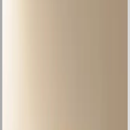
Como Escolher?
20 de nov. de 2024
·
3
min de leitura
Conteúdo
6 Melhores Marcas de Ar
Condicionado para 2025
20 de nov. de 2024
·
4
min de leitura
Conteúdo
Ar Condicionado LG Não Conecta WiFi:
Como Resolver
14 de nov. de 2024
·
3
min de leitura
Conteúdo