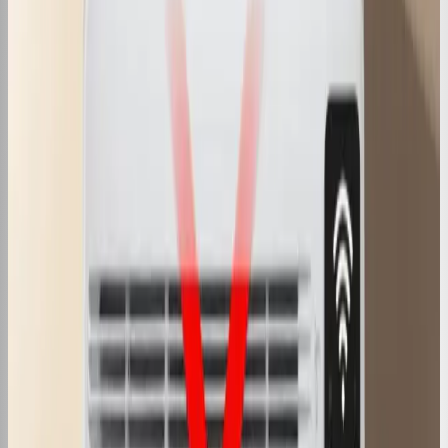
Conteúdo
Existe Ar Condicionado 110v? Tire suas
Dúvidas!
13 de nov. de 2024
·
3
min de leitura
Conteúdo
Água do Ar Condicionado Pode Beber?
Dicas de Uso
13 de nov. de 2024
·
5
min de leitura
Conteúdo
Como Economizar Energia com Ar
Condicionado Inverter?