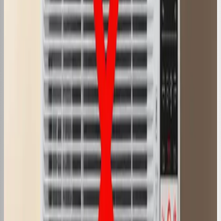
08 de nov. de 2024
·
4
min de leitura
Conteúdo
Ar Condicionado Pode Explodir? Saiba
a Verdade!
08 de nov. de 2024
·
3
min de leitura
Conteúdo
Qual a Altura do Ar Condicionado em
Relação ao Teto?
08 de nov. de 2024
·
3
min de leitura
Conteúdo
Ar Condicionado Pega Fogo Desligado?
Saiba Aqui!