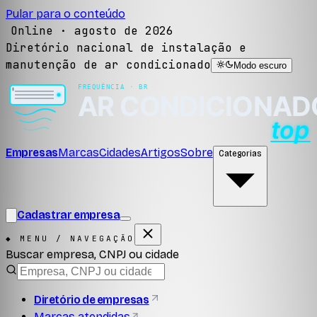
Pular para o conteúdo
Online ·
agosto de 2026
Diretório nacional de instalação e
manutenção de ar condicionado
Modo escuro
Empresas
Marcas
Cidades
Artigos
Sobre
Categorias
Cadastrar empresa
◆ MENU / NAVEGAÇÃO
Buscar empresa, CNPJ ou cidade
Diretório de empresas
Marcas atendidas