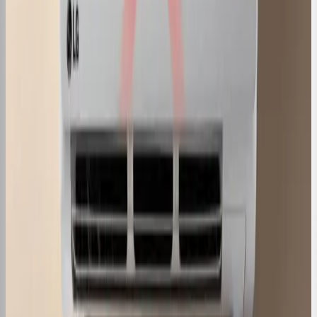
Energia ou é Mito?
07 de nov. de 2024
·
3
min de leitura
Conteúdo
Ar Condicionado Fazendo Barulho de
Grilo: Soluções
06 de nov. de 2024
·
3
min de leitura
Conteúdo
Água do Ar Condicionado é
Desmineralizada? Entenda
06 de nov. de 2024
·
3
min de leitura
Conteúdo