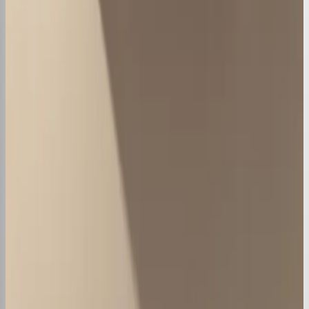
Ar Condicionado para Comércio de
Portas Abertas: Guia Completo
Ar Condicionado para Sala Grande:
Como Escolher?
6 Melhores Marcas de Ar
Condicionado para 2025
Ar Condicionado LG Não Conecta WiFi:
Como Resolver
Explorar por tema