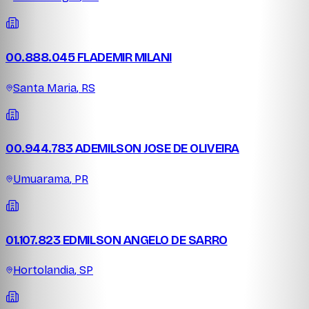
00.888.045 FLADEMIR MILANI
Santa Maria
,
RS
00.944.783 ADEMILSON JOSE DE OLIVEIRA
Umuarama
,
PR
01.107.823 EDMILSON ANGELO DE SARRO
Hortolandia
,
SP