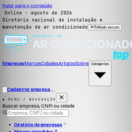
Pular para o conteúdo
Online ·
agosto de 2026
Diretório nacional de instalação e
manutenção de ar condicionado
Modo escuro
Empresas
Marcas
Cidades
Artigos
Sobre
Categorias
Cadastrar empresa
◆ MENU / NAVEGAÇÃO
Buscar empresa, CNPJ ou cidade
Diretório de empresas
Marcas atendidas