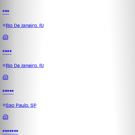
***
Rio De Janeiro
,
RJ
****
Rio De Janeiro
,
RJ
*****
Sao Paulo
,
SP
*******