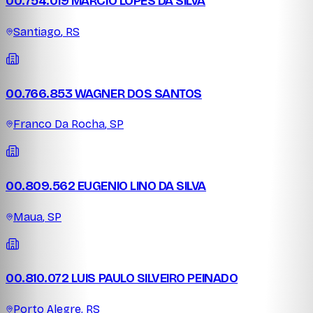
00.754.019 MARCIO LOPES DA SILVA
Santiago
,
RS
00.766.853 WAGNER DOS SANTOS
Franco Da Rocha
,
SP
00.809.562 EUGENIO LINO DA SILVA
Maua
,
SP
00.810.072 LUIS PAULO SILVEIRO PEINADO
Porto Alegre
,
RS