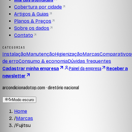
Cobertura por cidade
Artigos & Guias
Planos & Preços
Sobre os dados
Contato
CATEGORIAS
Instalação
Manutenção
Higienização
Marcas
Comparativos
de erro
Consumo & economia
Dúvidas frequentes
Cadastrar minha empresa
Painel da empresa
Receber a
newsletter
arcondicionadotop.com · diretório nacional
Modo escuro
Home
/
Marcas
/
Fujitsu