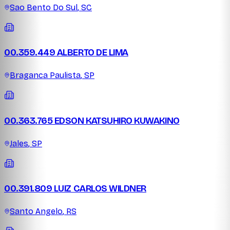
Sao Bento Do Sul
,
SC
00.359.449 ALBERTO DE LIMA
Braganca Paulista
,
SP
00.363.765 EDSON KATSUHIRO KUWAKINO
Jales
,
SP
00.391.809 LUIZ CARLOS WILDNER
Santo Angelo
,
RS