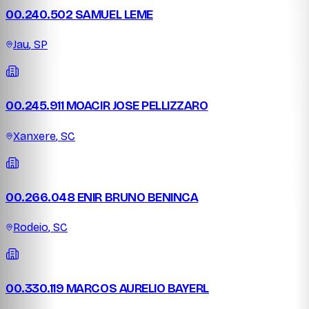
00.240.502 SAMUEL LEME
Jau
,
SP
00.245.911 MOACIR JOSE PELLIZZARO
Xanxere
,
SC
00.266.048 ENIR BRUNO BENINCA
Rodeio
,
SC
00.330.119 MARCOS AURELIO BAYERL