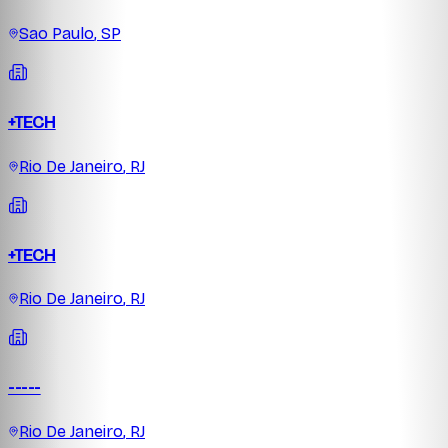
Sao Paulo
,
SP
+TECH
Rio De Janeiro
,
RJ
+TECH
Rio De Janeiro
,
RJ
-----
Rio De Janeiro
,
RJ