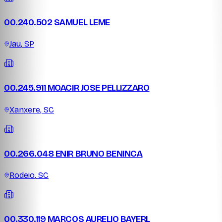
00.240.502 SAMUEL LEME
Jau
,
SP
00.245.911 MOACIR JOSE PELLIZZARO
Xanxere
,
SC
00.266.048 ENIR BRUNO BENINCA
Rodeio
,
SC
00.330.119 MARCOS AURELIO BAYERL