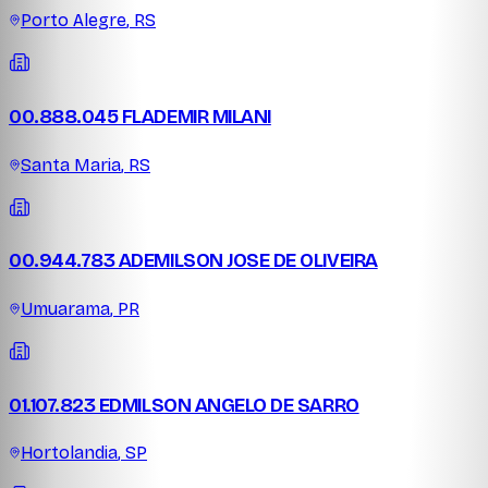
Porto Alegre
,
RS
00.888.045 FLADEMIR MILANI
Santa Maria
,
RS
00.944.783 ADEMILSON JOSE DE OLIVEIRA
Umuarama
,
PR
01.107.823 EDMILSON ANGELO DE SARRO
Hortolandia
,
SP