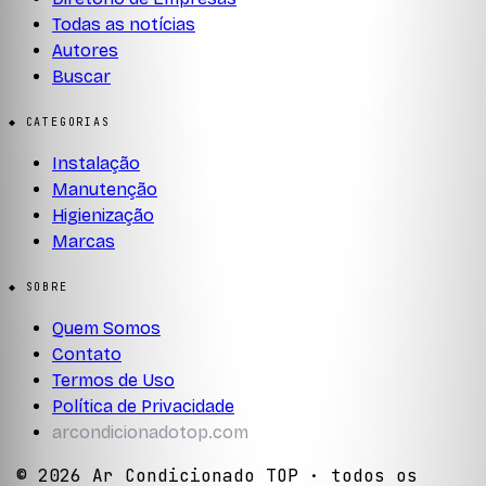
Todas as notícias
Autores
Buscar
◆ CATEGORIAS
Instalação
Manutenção
Higienização
Marcas
◆ SOBRE
Quem Somos
Contato
Termos de Uso
Política de Privacidade
arcondicionadotop.com
©
2026
Ar Condicionado TOP
· todos os