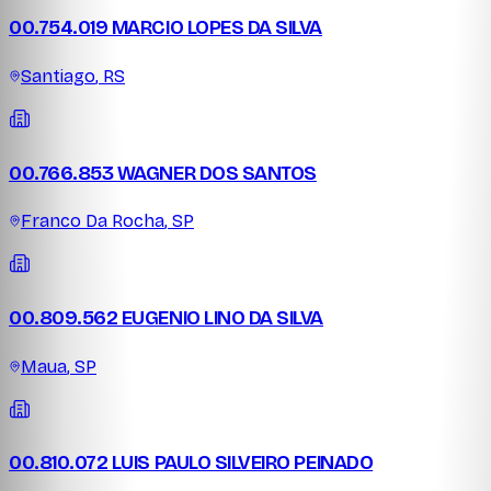
00.754.019 MARCIO LOPES DA SILVA
Santiago
,
RS
00.766.853 WAGNER DOS SANTOS
Franco Da Rocha
,
SP
00.809.562 EUGENIO LINO DA SILVA
Maua
,
SP
00.810.072 LUIS PAULO SILVEIRO PEINADO