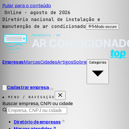
Pular para o conteúdo
Online ·
agosto de 2026
Diretório nacional de instalação e
manutenção de ar condicionado
Modo escuro
Empresas
Marcas
Cidades
Artigos
Sobre
Categorias
Cadastrar empresa
◆ MENU / NAVEGAÇÃO
Buscar empresa, CNPJ ou cidade
Diretório de empresas
Marcas atendidas