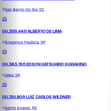
Sao Bento Do Sul
,
SC
00.359.449 ALBERTO DE LIMA
Braganca Paulista
,
SP
00.363.765 EDSON KATSUHIRO KUWAKINO
Jales
,
SP
00.391.809 LUIZ CARLOS WILDNER
Santo Angelo
,
RS