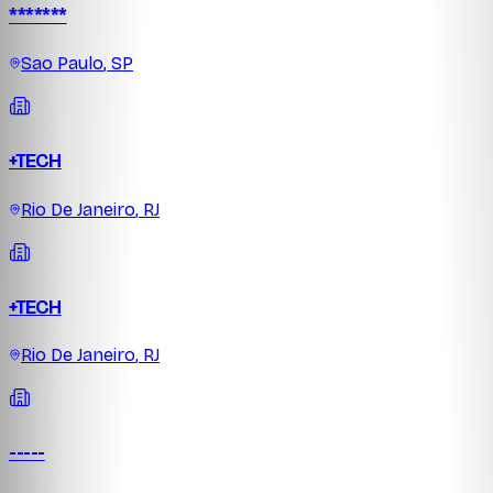
*******
Sao Paulo
,
SP
+TECH
Rio De Janeiro
,
RJ
+TECH
Rio De Janeiro
,
RJ
-----