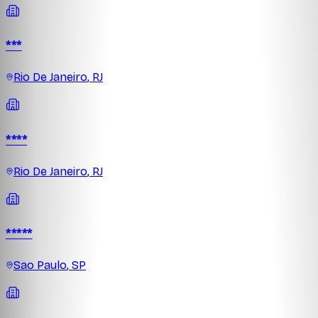
***
Rio De Janeiro
,
RJ
****
Rio De Janeiro
,
RJ
*****
Sao Paulo
,
SP