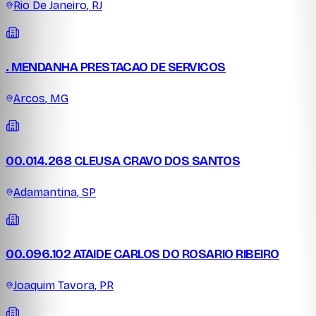
Rio De Janeiro
,
RJ
. MENDANHA PRESTACAO DE SERVICOS
Arcos
,
MG
00.014.268 CLEUSA CRAVO DOS SANTOS
Adamantina
,
SP
00.096.102 ATAIDE CARLOS DO ROSARIO RIBEIRO
Joaquim Tavora
,
PR