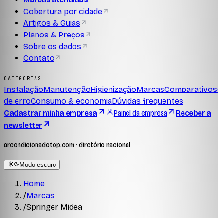
Cobertura por cidade
Artigos & Guias
Planos & Preços
Sobre os dados
Contato
CATEGORIAS
Instalação
Manutenção
Higienização
Marcas
Comparativos
de erro
Consumo & economia
Dúvidas frequentes
Cadastrar minha empresa
Painel da empresa
Receber a
newsletter
arcondicionadotop.com · diretório nacional
Modo escuro
Home
/
Marcas
/
Springer Midea