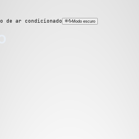
o de ar condicionado
Modo escuro