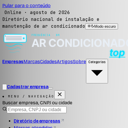
Pular para o conteúdo
Online ·
agosto de 2026
Diretório nacional de instalação e
manutenção de ar condicionado
Modo escuro
Empresas
Marcas
Cidades
Artigos
Sobre
Categorias
Cadastrar empresa
◆ MENU / NAVEGAÇÃO
Buscar empresa, CNPJ ou cidade
Diretório de empresas
Marcas atendidas