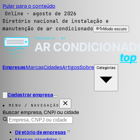
Pular para o conteúdo
Online ·
agosto de 2026
Diretório nacional de instalação e
manutenção de ar condicionado
Modo escuro
Empresas
Marcas
Cidades
Artigos
Sobre
Categorias
Cadastrar empresa
◆ MENU / NAVEGAÇÃO
Buscar empresa, CNPJ ou cidade
Diretório de empresas
Marcas atendidas