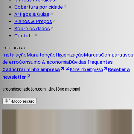
Cobertura por cidade
Artigos & Guias
Planos & Preços
Sobre os dados
Contato
CATEGORIAS
Instalação
Manutenção
Higienização
Marcas
Comparativos
de erro
Consumo & economia
Dúvidas frequentes
Cadastrar minha empresa
Painel da empresa
Receber a
newsletter
arcondicionadotop.com · diretório nacional
Modo escuro
Home
/
faq
/
O que é um ar-condicionado Split Hi Wall -