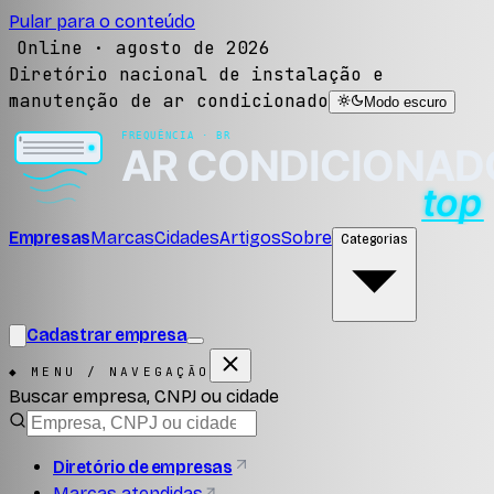
Pular para o conteúdo
Online ·
agosto de 2026
Diretório nacional de instalação e
manutenção de ar condicionado
Modo escuro
Empresas
Marcas
Cidades
Artigos
Sobre
Categorias
Cadastrar empresa
◆ MENU / NAVEGAÇÃO
Buscar empresa, CNPJ ou cidade
Diretório de empresas
Marcas atendidas