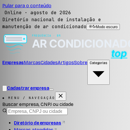
Pular para o conteúdo
Online ·
agosto de 2026
Diretório nacional de instalação e
manutenção de ar condicionado
Modo escuro
Empresas
Marcas
Cidades
Artigos
Sobre
Categorias
Cadastrar empresa
◆ MENU / NAVEGAÇÃO
Buscar empresa, CNPJ ou cidade
Diretório de empresas
Marcas atendidas