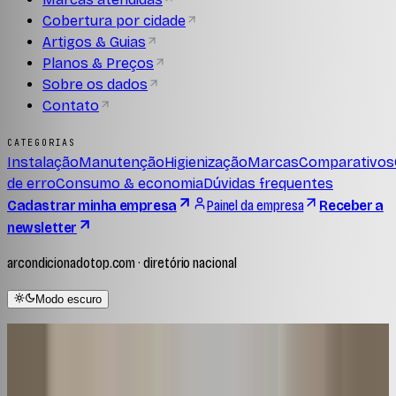
Cobertura por cidade
Artigos & Guias
Planos & Preços
Sobre os dados
Contato
CATEGORIAS
Instalação
Manutenção
Higienização
Marcas
Comparativos
de erro
Consumo & economia
Dúvidas frequentes
Cadastrar minha empresa
Painel da empresa
Receber a
newsletter
arcondicionadotop.com · diretório nacional
Modo escuro
Home
/
faq
/
Quanto gasta um ar-condicionado de 7500 ligado 8