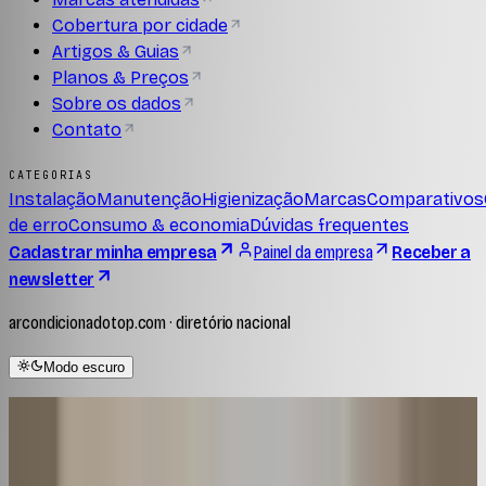
Cobertura por cidade
Artigos & Guias
Planos & Preços
Sobre os dados
Contato
CATEGORIAS
Instalação
Manutenção
Higienização
Marcas
Comparativos
de erro
Consumo & economia
Dúvidas frequentes
Cadastrar minha empresa
Painel da empresa
Receber a
newsletter
arcondicionadotop.com · diretório nacional
Modo escuro
Home
/
faq
/
Porque ar-condicionado 110V é mais caro: