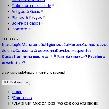
Cobertura por cidade
Artigos & Guias
Planos & Preços
Sobre os dados
Contato
CATEGORIAS
Instalação
Manutenção
Higienização
Marcas
Comparativos
de erro
Consumo & economia
Dúvidas frequentes
Cadastrar minha empresa
Painel da empresa
Receber a
newsletter
arcondicionadotop.com · diretório nacional
Modo escuro
Home
/
Empresas
/
VLADIMIR MOCCA DOS PASSOS 00392388065