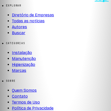
◆ EXPLORAR
Diretório de Empresas
Todas as notícias
Autores
Buscar
◆ CATEGORIAS
Instalação
Manutenção
Higienização
Marcas
◆ SOBRE
Quem Somos
Contato
Termos de Uso
Política de Privacidade