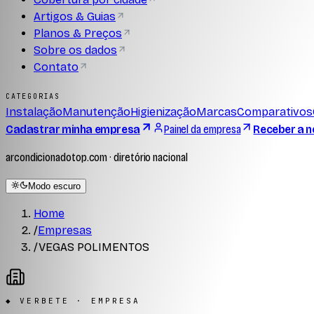
Artigos & Guias
Planos & Preços
Sobre os dados
Contato
CATEGORIAS
Instalação
Manutenção
Higienização
Marcas
Comparativos
Cadastrar minha empresa
Painel da empresa
Receber a n
arcondicionadotop.com · diretório nacional
Modo escuro
Home
/
Empresas
/
VEGAS POLIMENTOS
◆ VERBETE · EMPRESA