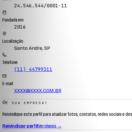
24.546.544/0001-11
Fundada em
2016
Localização
Santo Andre, SP
Telefone
(11) 44799311
E-mail
XXXX@XXXX.COM.BR
É SUA EMPRESA?
Reivindique este perfil para atualizar fotos, contatos, redes sociais e de
Reivindicar perfil
Ver planos →