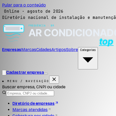
Pular para o conteúdo
Online ·
agosto de 2026
Diretório nacional de instalação e manutençã
Empresas
Marcas
Cidades
Artigos
Sobre
Categorias
Cadastrar empresa
◆ MENU / NAVEGAÇÃO
Buscar empresa, CNPJ ou cidade
Diretório de empresas
Marcas atendidas
Cobertura por cidade