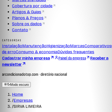
Cobertura por cidade
Artigos & Guias
Planos & Preços
Sobre os dados
Contato
CATEGORIAS
Instalação
Manutenção
Higienização
Marcas
Comparativos
de erro
Consumo & economia
Dúvidas frequentes
Cadastrar minha empresa
Painel da empresa
Receber a
newsletter
arcondicionadotop.com · diretório nacional
Modo escuro
Home
/
Empresas
/
SIRVA LIMEIRA