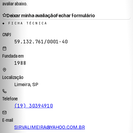
avaliar abaixo.
Deixar minha avaliação
Fechar formulário
◆ FICHA TÉCNICA
CNPJ
59.132.761/0001-40
Fundada em
1988
Localização
Limeira, SP
Telefone
(19) 30394910
E-mail
SIRVALIMEIRA@YAHOO.COM.BR