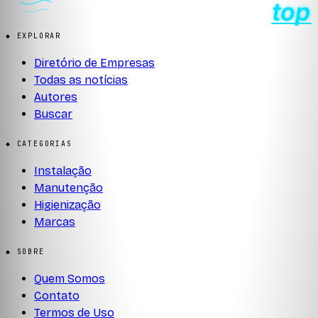
◆ EXPLORAR
Diretório de Empresas
Todas as notícias
Autores
Buscar
◆ CATEGORIAS
Instalação
Manutenção
Higienização
Marcas
◆ SOBRE
Quem Somos
Contato
Termos de Uso