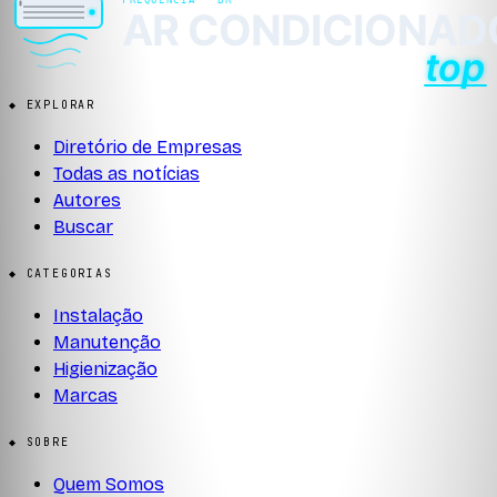
◆ EXPLORAR
Diretório de Empresas
Todas as notícias
Autores
Buscar
◆ CATEGORIAS
Instalação
Manutenção
Higienização
Marcas
◆ SOBRE
Quem Somos