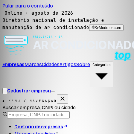
Pular para o conteúdo
Online ·
agosto de 2026
Diretório nacional de instalação e
manutenção de ar condicionado
Modo escuro
Empresas
Marcas
Cidades
Artigos
Sobre
Categorias
Cadastrar empresa
◆ MENU / NAVEGAÇÃO
Buscar empresa, CNPJ ou cidade
Diretório de empresas
Marcas atendidas