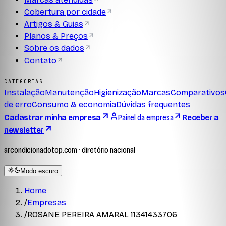
Cobertura por cidade
Artigos & Guias
Planos & Preços
Sobre os dados
Contato
CATEGORIAS
Instalação
Manutenção
Higienização
Marcas
Comparativos
de erro
Consumo & economia
Dúvidas frequentes
Cadastrar minha empresa
Painel da empresa
Receber a
newsletter
arcondicionadotop.com · diretório nacional
Modo escuro
Home
/
Empresas
/
ROSANE PEREIRA AMARAL 11341433706