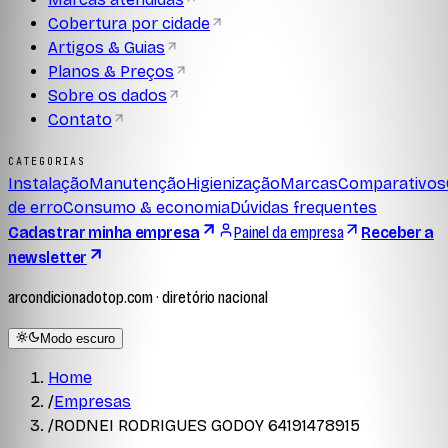
Cobertura por cidade
Artigos & Guias
Planos & Preços
Sobre os dados
Contato
CATEGORIAS
Instalação
Manutenção
Higienização
Marcas
Comparativos
de erro
Consumo & economia
Dúvidas frequentes
Cadastrar minha empresa
Painel da empresa
Receber a
newsletter
arcondicionadotop.com · diretório nacional
Modo escuro
Home
/
Empresas
/
RODNEI RODRIGUES GODOY 64191478915