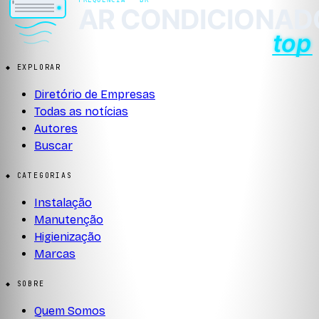
◆ EXPLORAR
Diretório de Empresas
Todas as notícias
Autores
Buscar
◆ CATEGORIAS
Instalação
Manutenção
Higienização
Marcas
◆ SOBRE
Quem Somos