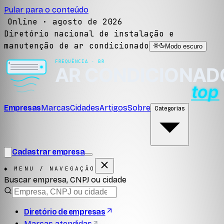
Pular para o conteúdo
Online ·
agosto de 2026
Diretório nacional de instalação e
manutenção de ar condicionado
Modo escuro
Empresas
Marcas
Cidades
Artigos
Sobre
Categorias
Cadastrar empresa
◆ MENU / NAVEGAÇÃO
Buscar empresa, CNPJ ou cidade
Diretório de empresas
Marcas atendidas