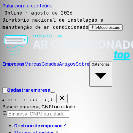
Pular para o conteúdo
Online ·
agosto de 2026
Diretório nacional de instalação e
manutenção de ar condicionado
Modo escuro
Empresas
Marcas
Cidades
Artigos
Sobre
Categorias
Cadastrar empresa
◆ MENU / NAVEGAÇÃO
Buscar empresa, CNPJ ou cidade
Diretório de empresas
Marcas atendidas