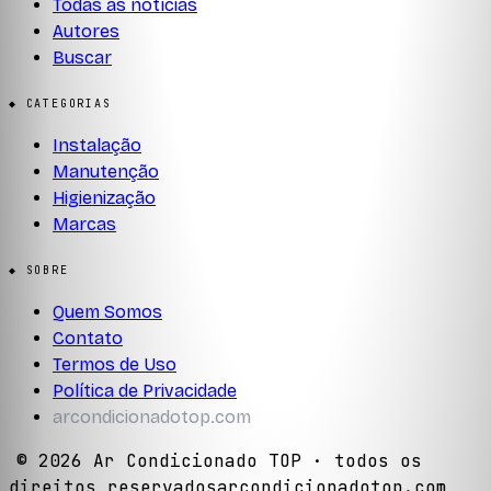
Todas as notícias
Autores
Buscar
◆ CATEGORIAS
Instalação
Manutenção
Higienização
Marcas
◆ SOBRE
Quem Somos
Contato
Termos de Uso
Política de Privacidade
arcondicionadotop.com
©
2026
Ar Condicionado TOP
· todos os
direitos reservados
arcondicionadotop.com