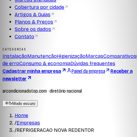
Cobertura por cidade
Artigos & Guias
Planos & Preços
Sobre os dados
Contato
CATEGORIAS
Instalação
Manutenção
Higienização
Marcas
Comparativos
de erro
Consumo & economia
Dúvidas frequentes
Cadastrar minha empresa
Painel da empresa
Receber a
newsletter
arcondicionadotop.com · diretório nacional
Modo escuro
Home
/
Empresas
/
REFRIGERACAO NOVA REDENTOR