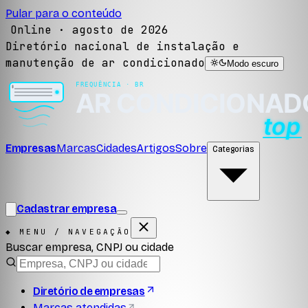
Pular para o conteúdo
Online ·
agosto de 2026
Diretório nacional de instalação e
manutenção de ar condicionado
Modo escuro
Empresas
Marcas
Cidades
Artigos
Sobre
Categorias
Cadastrar empresa
◆ MENU / NAVEGAÇÃO
Buscar empresa, CNPJ ou cidade
Diretório de empresas
Marcas atendidas