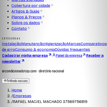
Cobertura por cidade
Artigos & Guias
Planos & Preços
Sobre os dados
Contato
CATEGORIAS
Instalação
Manutenção
Higienização
Marcas
Comparativos
de erro
Consumo & economia
Dúvidas frequentes
Cadastrar minha empresa
Painel da empresa
Receber a
newsletter
arcondicionadotop.com · diretório nacional
Modo escuro
Home
/
Empresas
/
RAFAEL MACIEL MACHADO 37569756819