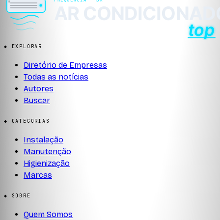
◆ EXPLORAR
Diretório de Empresas
Todas as notícias
Autores
Buscar
◆ CATEGORIAS
Instalação
Manutenção
Higienização
Marcas
◆ SOBRE
Quem Somos