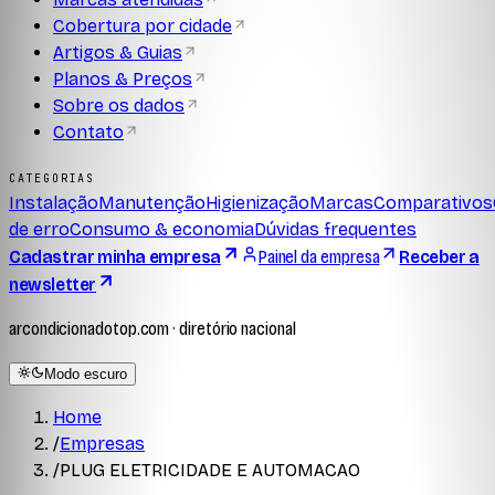
Cobertura por cidade
Artigos & Guias
Planos & Preços
Sobre os dados
Contato
CATEGORIAS
Instalação
Manutenção
Higienização
Marcas
Comparativos
de erro
Consumo & economia
Dúvidas frequentes
Cadastrar minha empresa
Painel da empresa
Receber a
newsletter
arcondicionadotop.com · diretório nacional
Modo escuro
Home
/
Empresas
/
PLUG ELETRICIDADE E AUTOMACAO