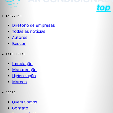
◆ EXPLORAR
Diretório de Empresas
Todas as notícias
Autores
Buscar
◆ CATEGORIAS
Instalação
Manutenção
Higienização
Marcas
◆ SOBRE
Quem Somos
Contato