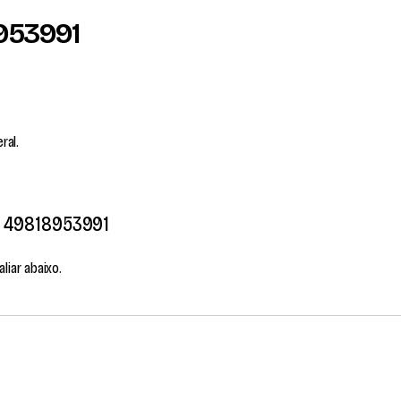
953991
ral.
49818953991
liar abaixo.