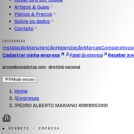
Artigos & Guias
Planos & Preços
Sobre os dados
Contato
CATEGORIAS
Instalação
Manutenção
Higienização
Marcas
Comparativos
Cadastrar minha empresa
Painel da empresa
Receber a n
arcondicionadotop.com · diretório nacional
Modo escuro
Home
/
Empresas
/
PEDRO ALBERTO MARIANO 49818953991
◆ VERBETE · EMPRESA