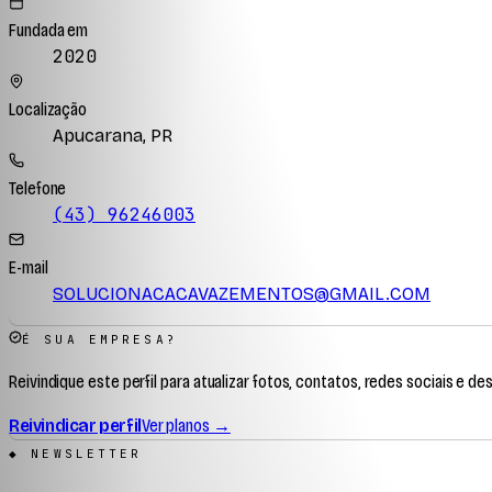
Fundada em
2020
Localização
Apucarana, PR
Telefone
(43) 96246003
E-mail
SOLUCIONACACAVAZEMENTOS@GMAIL.COM
É SUA EMPRESA?
Reivindique este perfil para atualizar fotos, contatos, redes sociais e de
Reivindicar perfil
Ver planos →
◆ NEWSLETTER