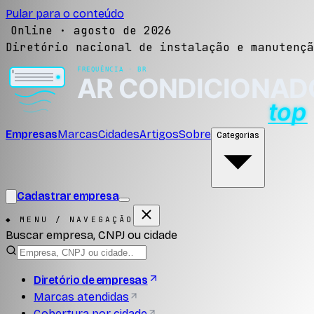
Pular para o conteúdo
Online ·
agosto de 2026
Diretório nacional de instalação e manutençã
Empresas
Marcas
Cidades
Artigos
Sobre
Categorias
Cadastrar empresa
◆ MENU / NAVEGAÇÃO
Buscar empresa, CNPJ ou cidade
Diretório de empresas
Marcas atendidas
Cobertura por cidade