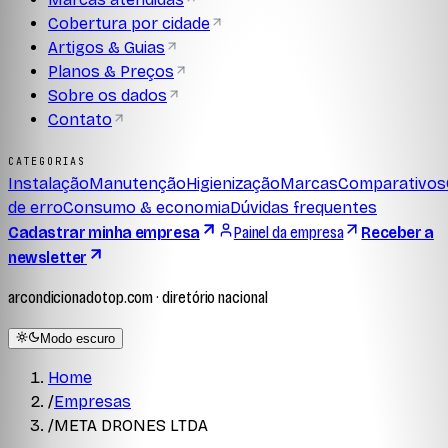
Cobertura por cidade
Artigos & Guias
Planos & Preços
Sobre os dados
Contato
CATEGORIAS
Instalação
Manutenção
Higienização
Marcas
Comparativos
de erro
Consumo & economia
Dúvidas frequentes
Cadastrar minha empresa
Painel da empresa
Receber a
newsletter
arcondicionadotop.com · diretório nacional
Modo escuro
Home
/
Empresas
/
META DRONES LTDA