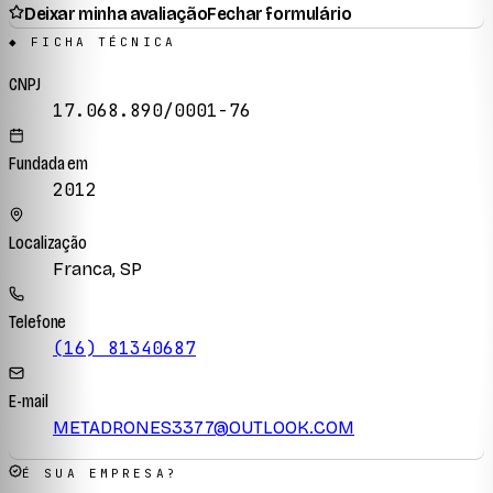
Deixar minha avaliação
Fechar formulário
◆ FICHA TÉCNICA
CNPJ
17.068.890/0001-76
Fundada em
2012
Localização
Franca, SP
Telefone
(16) 81340687
E-mail
METADRONES3377@OUTLOOK.COM
É SUA EMPRESA?