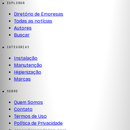
◆ EXPLORAR
Diretório de Empresas
Todas as notícias
Autores
Buscar
◆ CATEGORIAS
Instalação
Manutenção
Higienização
Marcas
◆ SOBRE
Quem Somos
Contato
Termos de Uso
Política de Privacidade