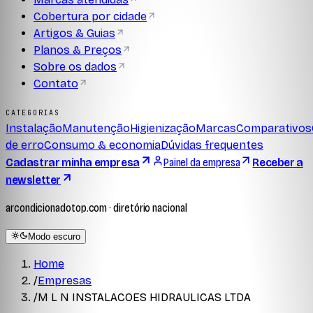
Cobertura por cidade
Artigos & Guias
Planos & Preços
Sobre os dados
Contato
CATEGORIAS
Instalação
Manutenção
Higienização
Marcas
Comparativos
de erro
Consumo & economia
Dúvidas frequentes
Cadastrar minha empresa
Painel da empresa
Receber a
newsletter
arcondicionadotop.com · diretório nacional
Modo escuro
Home
/
Empresas
/
M L N INSTALACOES HIDRAULICAS LTDA