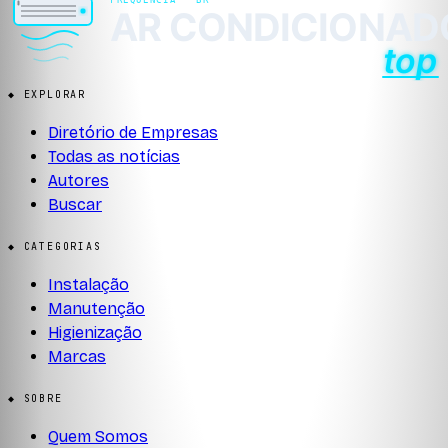
◆ EXPLORAR
Diretório de Empresas
Todas as notícias
Autores
Buscar
◆ CATEGORIAS
Instalação
Manutenção
Higienização
Marcas
◆ SOBRE
Quem Somos