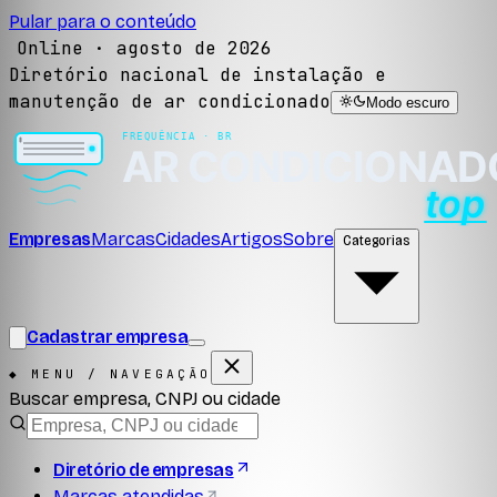
Pular para o conteúdo
Online ·
agosto de 2026
Diretório nacional de instalação e
manutenção de ar condicionado
Modo escuro
Empresas
Marcas
Cidades
Artigos
Sobre
Categorias
Cadastrar empresa
◆ MENU / NAVEGAÇÃO
Buscar empresa, CNPJ ou cidade
Diretório de empresas
Marcas atendidas