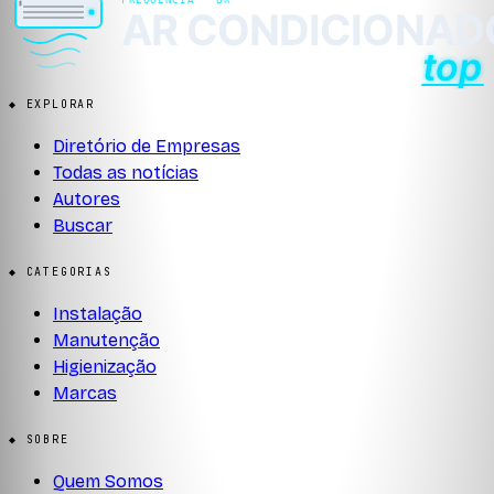
◆ EXPLORAR
Diretório de Empresas
Todas as notícias
Autores
Buscar
◆ CATEGORIAS
Instalação
Manutenção
Higienização
Marcas
◆ SOBRE
Quem Somos