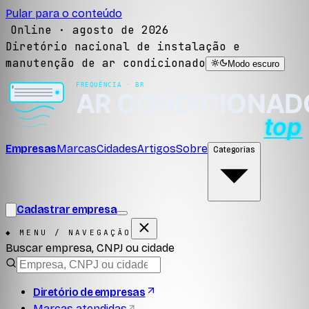
Pular para o conteúdo
Online ·
agosto de 2026
Diretório nacional de instalação e
manutenção de ar condicionado
Modo escuro
Empresas
Marcas
Cidades
Artigos
Sobre
Categorias
Cadastrar empresa
◆ MENU / NAVEGAÇÃO
Buscar empresa, CNPJ ou cidade
Diretório de empresas
Marcas atendidas