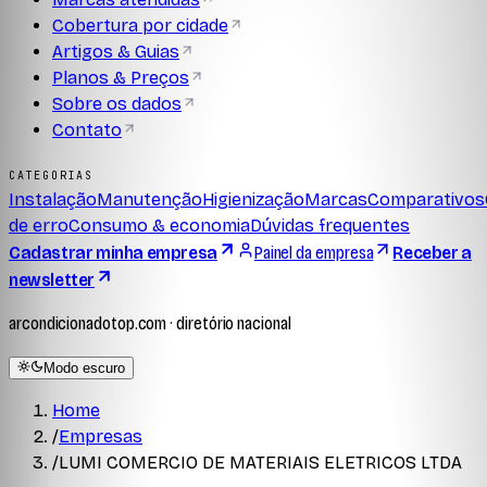
Cobertura por cidade
Artigos & Guias
Planos & Preços
Sobre os dados
Contato
CATEGORIAS
Instalação
Manutenção
Higienização
Marcas
Comparativos
de erro
Consumo & economia
Dúvidas frequentes
Cadastrar minha empresa
Painel da empresa
Receber a
newsletter
arcondicionadotop.com · diretório nacional
Modo escuro
Home
/
Empresas
/
LUMI COMERCIO DE MATERIAIS ELETRICOS LTDA