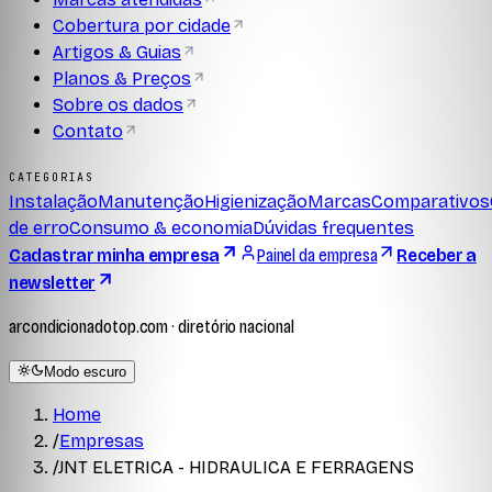
Cobertura por cidade
Artigos & Guias
Planos & Preços
Sobre os dados
Contato
CATEGORIAS
Instalação
Manutenção
Higienização
Marcas
Comparativos
de erro
Consumo & economia
Dúvidas frequentes
Cadastrar minha empresa
Painel da empresa
Receber a
newsletter
arcondicionadotop.com · diretório nacional
Modo escuro
Home
/
Empresas
/
JNT ELETRICA - HIDRAULICA E FERRAGENS