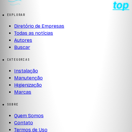
◆ EXPLORAR
Diretório de Empresas
Todas as notícias
Autores
Buscar
◆ CATEGORIAS
Instalação
Manutenção
Higienização
Marcas
◆ SOBRE
Quem Somos
Contato
Termos de Uso