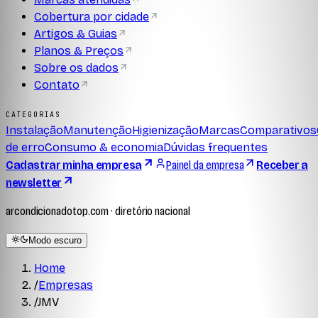
Cobertura por cidade
Artigos & Guias
Planos & Preços
Sobre os dados
Contato
CATEGORIAS
Instalação
Manutenção
Higienização
Marcas
Comparativos
de erro
Consumo & economia
Dúvidas frequentes
Cadastrar minha empresa
Painel da empresa
Receber a
newsletter
arcondicionadotop.com · diretório nacional
Modo escuro
Home
/
Empresas
/
JMV