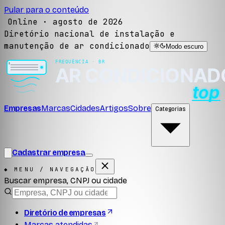
Pular para o conteúdo
Online ·
agosto de 2026
Diretório nacional de instalação e
manutenção de ar condicionado
Modo escuro
Empresas
Marcas
Cidades
Artigos
Sobre
Categorias
Cadastrar empresa
◆ MENU / NAVEGAÇÃO
Buscar empresa, CNPJ ou cidade
Diretório de empresas
Marcas atendidas