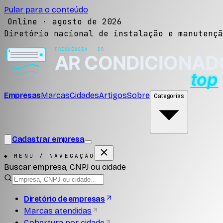
Pular para o conteúdo
Online ·
agosto de 2026
Diretório nacional de instalação e manutençã
Empresas
Marcas
Cidades
Artigos
Sobre
Categorias
Cadastrar empresa
◆ MENU / NAVEGAÇÃO
Buscar empresa, CNPJ ou cidade
Diretório de empresas
Marcas atendidas
Cobertura por cidade