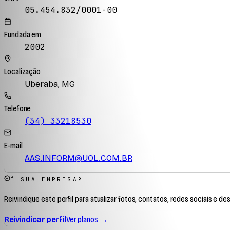
05.454.832/0001-00
Fundada em
2002
Localização
Uberaba, MG
Telefone
(34) 33218530
E-mail
AAS.INFORM@UOL.COM.BR
É SUA EMPRESA?
Reivindique este perfil para atualizar fotos, contatos, redes sociais e de
Reivindicar perfil
Ver planos →