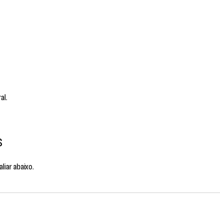
al.
S
liar abaixo.