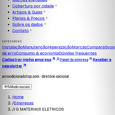
Cobertura por cidade
Artigos & Guias
Planos & Preços
Sobre os dados
Contato
CATEGORIAS
Instalação
Manutenção
Higienização
Marcas
Comparativos
de erro
Consumo & economia
Dúvidas frequentes
Cadastrar minha empresa
Painel da empresa
Receber a
newsletter
arcondicionadotop.com · diretório nacional
Modo escuro
Home
/
Empresas
/
J G MATERIAIS ELETRICOS