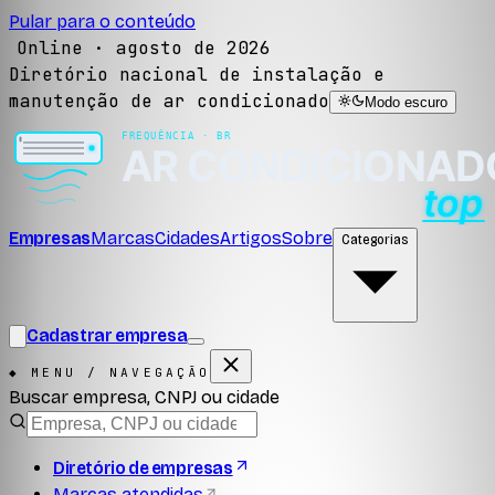
Pular para o conteúdo
Online ·
agosto de 2026
Diretório nacional de instalação e
manutenção de ar condicionado
Modo escuro
Empresas
Marcas
Cidades
Artigos
Sobre
Categorias
Cadastrar empresa
◆ MENU / NAVEGAÇÃO
Buscar empresa, CNPJ ou cidade
Diretório de empresas
Marcas atendidas