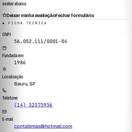
avaliar abaixo.
Deixar minha avaliação
Fechar formulário
◆ FICHA TÉCNICA
CNPJ
56.052.111/0001-04
Fundada em
1986
Localização
Bauru, SP
Telefone
(14) 32373936
E-mail
contabimax@hotmail.com