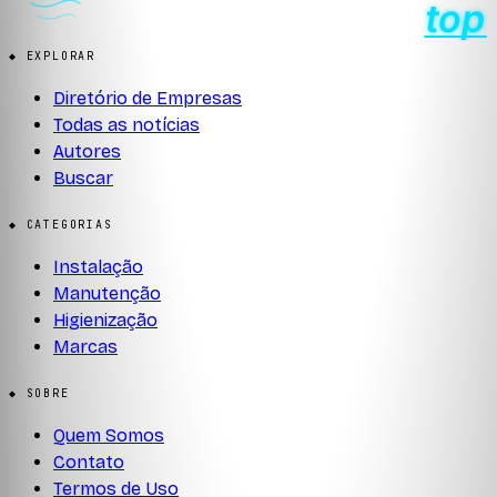
◆ EXPLORAR
Diretório de Empresas
Todas as notícias
Autores
Buscar
◆ CATEGORIAS
Instalação
Manutenção
Higienização
Marcas
◆ SOBRE
Quem Somos
Contato
Termos de Uso