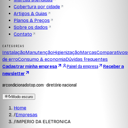
Cobertura por cidade
Artigos & Guias
Planos & Preços
Sobre os dados
Contato
CATEGORIAS
Instalação
Manutenção
Higienização
Marcas
Comparativos
de erro
Consumo & economia
Dúvidas frequentes
Cadastrar minha empresa
Painel da empresa
Receber a
newsletter
arcondicionadotop.com · diretório nacional
Modo escuro
Home
/
Empresas
/
IMPERIO DA ELETRONICA