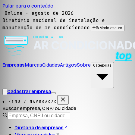
Pular para o conteúdo
Online ·
agosto de 2026
Diretório nacional de instalação e
manutenção de ar condicionado
Modo escuro
Empresas
Marcas
Cidades
Artigos
Sobre
Categorias
Cadastrar empresa
◆ MENU / NAVEGAÇÃO
Buscar empresa, CNPJ ou cidade
Diretório de empresas
Marcas atendidas