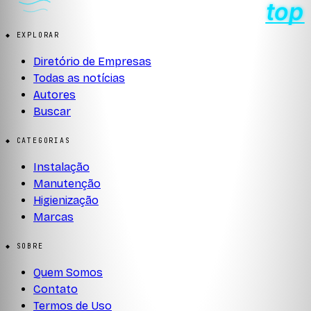
◆ EXPLORAR
Diretório de Empresas
Todas as notícias
Autores
Buscar
◆ CATEGORIAS
Instalação
Manutenção
Higienização
Marcas
◆ SOBRE
Quem Somos
Contato
Termos de Uso