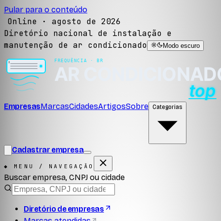
Pular para o conteúdo
Online ·
agosto de 2026
Diretório nacional de instalação e
manutenção de ar condicionado
Modo escuro
Empresas
Marcas
Cidades
Artigos
Sobre
Categorias
Cadastrar empresa
◆ MENU / NAVEGAÇÃO
Buscar empresa, CNPJ ou cidade
Diretório de empresas
Marcas atendidas