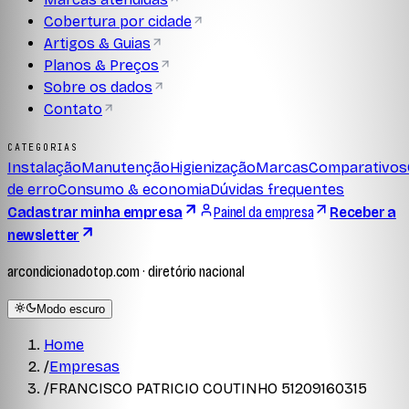
Cobertura por cidade
Artigos & Guias
Planos & Preços
Sobre os dados
Contato
CATEGORIAS
Instalação
Manutenção
Higienização
Marcas
Comparativos
de erro
Consumo & economia
Dúvidas frequentes
Cadastrar minha empresa
Painel da empresa
Receber a
newsletter
arcondicionadotop.com · diretório nacional
Modo escuro
Home
/
Empresas
/
FRANCISCO PATRICIO COUTINHO 51209160315