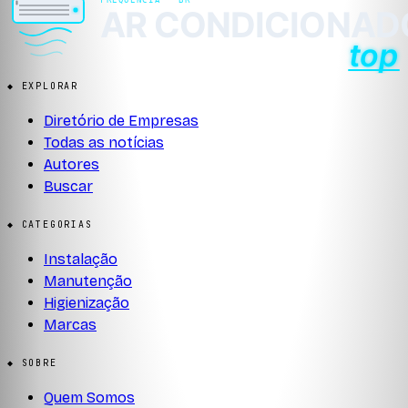
◆ EXPLORAR
Diretório de Empresas
Todas as notícias
Autores
Buscar
◆ CATEGORIAS
Instalação
Manutenção
Higienização
Marcas
◆ SOBRE
Quem Somos