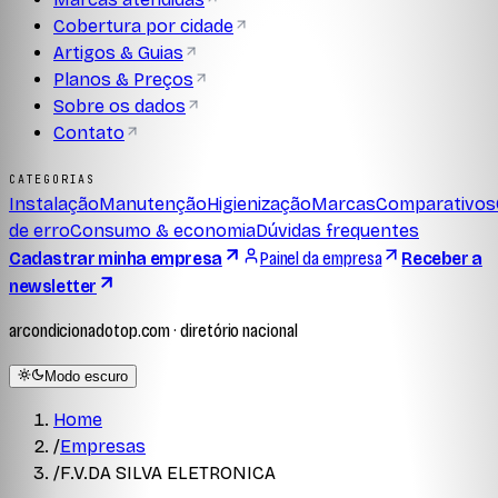
Cobertura por cidade
Artigos & Guias
Planos & Preços
Sobre os dados
Contato
CATEGORIAS
Instalação
Manutenção
Higienização
Marcas
Comparativos
de erro
Consumo & economia
Dúvidas frequentes
Cadastrar minha empresa
Painel da empresa
Receber a
newsletter
arcondicionadotop.com · diretório nacional
Modo escuro
Home
/
Empresas
/
F.V.DA SILVA ELETRONICA