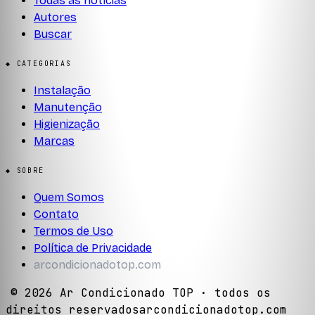
Todas as notícias
Autores
Buscar
◆ CATEGORIAS
Instalação
Manutenção
Higienização
Marcas
◆ SOBRE
Quem Somos
Contato
Termos de Uso
Política de Privacidade
arcondicionadotop.com
©
2026
Ar Condicionado TOP
· todos os
direitos reservados
arcondicionadotop.com