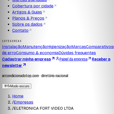
Cobertura por cidade
Artigos & Guias
Planos & Preços
Sobre os dados
Contato
CATEGORIAS
Instalação
Manutenção
Higienização
Marcas
Comparativos
de erro
Consumo & economia
Dúvidas frequentes
Cadastrar minha empresa
Painel da empresa
Receber a
newsletter
arcondicionadotop.com · diretório nacional
Modo escuro
Home
/
Empresas
/
ELETRONICA FORT VIDEO LTDA