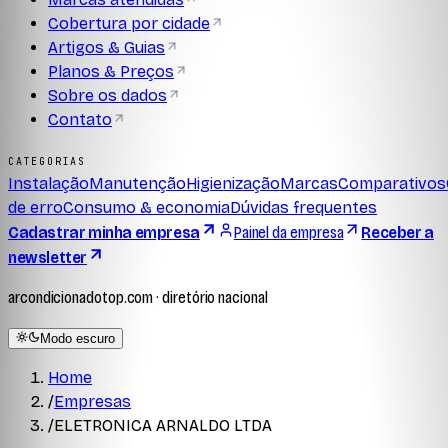
Cobertura por cidade
Artigos & Guias
Planos & Preços
Sobre os dados
Contato
CATEGORIAS
Instalação
Manutenção
Higienização
Marcas
Comparativos
de erro
Consumo & economia
Dúvidas frequentes
Cadastrar minha empresa
Painel da empresa
Receber a
newsletter
arcondicionadotop.com · diretório nacional
Modo escuro
Home
/
Empresas
/
ELETRONICA ARNALDO LTDA