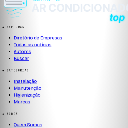
◆ EXPLORAR
Diretório de Empresas
Todas as notícias
Autores
Buscar
◆ CATEGORIAS
Instalação
Manutenção
Higienização
Marcas
◆ SOBRE
Quem Somos