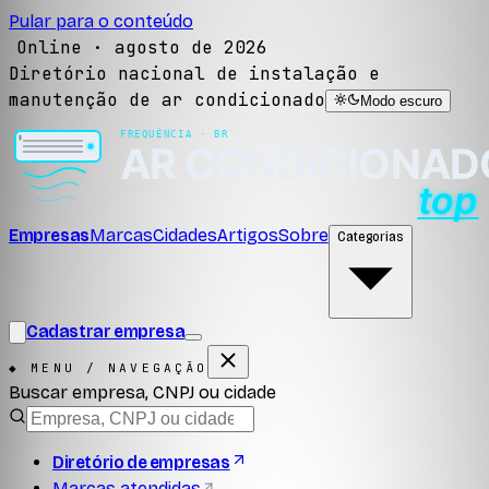
Pular para o conteúdo
Online ·
agosto de 2026
Diretório nacional de instalação e
manutenção de ar condicionado
Modo escuro
Empresas
Marcas
Cidades
Artigos
Sobre
Categorias
Cadastrar empresa
◆ MENU / NAVEGAÇÃO
Buscar empresa, CNPJ ou cidade
Diretório de empresas
Marcas atendidas