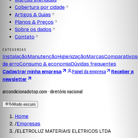
Cobertura por cidade
Artigos & Guias
Planos & Preços
Sobre os dados
Contato
CATEGORIAS
Instalação
Manutenção
Higienização
Marcas
Comparativos
de erro
Consumo & economia
Dúvidas frequentes
Cadastrar minha empresa
Painel da empresa
Receber a
newsletter
arcondicionadotop.com · diretório nacional
Modo escuro
Home
/
Empresas
/
ELETROLUZ MATERIAIS ELETRICOS LTDA