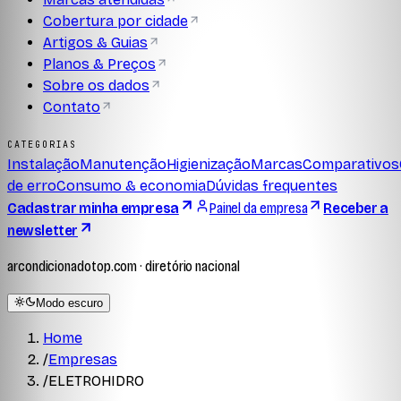
Cobertura por cidade
Artigos & Guias
Planos & Preços
Sobre os dados
Contato
CATEGORIAS
Instalação
Manutenção
Higienização
Marcas
Comparativos
de erro
Consumo & economia
Dúvidas frequentes
Cadastrar minha empresa
Painel da empresa
Receber a
newsletter
arcondicionadotop.com · diretório nacional
Modo escuro
Home
/
Empresas
/
ELETROHIDRO