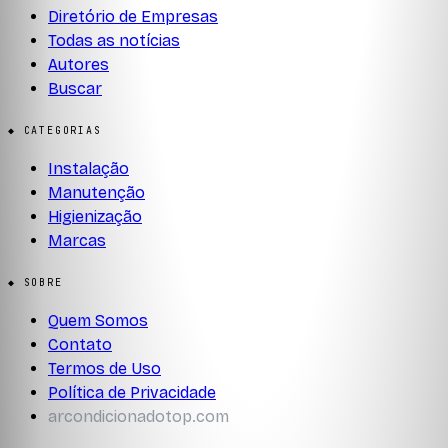
Diretório de Empresas
Todas as notícias
Autores
Buscar
◆ CATEGORIAS
Instalação
Manutenção
Higienização
Marcas
◆ SOBRE
Quem Somos
Contato
Termos de Uso
Política de Privacidade
arcondicionadotop.com