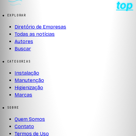
◆ EXPLORAR
Diretório de Empresas
Todas as notícias
Autores
Buscar
◆ CATEGORIAS
Instalação
Manutenção
Higienização
Marcas
◆ SOBRE
Quem Somos
Contato
Termos de Uso