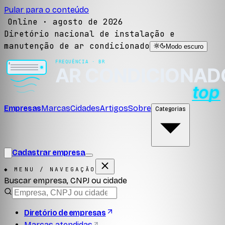
Pular para o conteúdo
Online ·
agosto de 2026
Diretório nacional de instalação e
manutenção de ar condicionado
Modo escuro
Empresas
Marcas
Cidades
Artigos
Sobre
Categorias
Cadastrar empresa
◆ MENU / NAVEGAÇÃO
Buscar empresa, CNPJ ou cidade
Diretório de empresas
Marcas atendidas