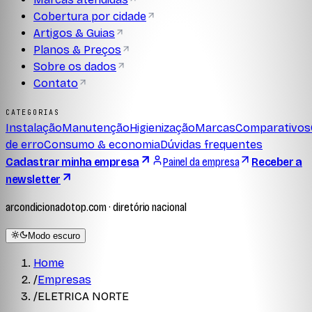
Cobertura por cidade
Artigos & Guias
Planos & Preços
Sobre os dados
Contato
CATEGORIAS
Instalação
Manutenção
Higienização
Marcas
Comparativos
de erro
Consumo & economia
Dúvidas frequentes
Cadastrar minha empresa
Painel da empresa
Receber a
newsletter
arcondicionadotop.com · diretório nacional
Modo escuro
Home
/
Empresas
/
ELETRICA NORTE