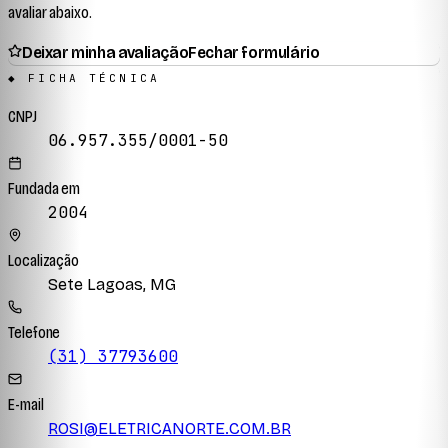
avaliar abaixo.
Deixar minha avaliação
Fechar formulário
◆ FICHA TÉCNICA
CNPJ
06.957.355/0001-50
Fundada em
2004
Localização
Sete Lagoas, MG
Telefone
(31) 37793600
E-mail
ROSI@ELETRICANORTE.COM.BR