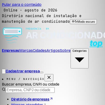
Pular para o conteúdo
Online ·
agosto de 2026
Diretório nacional de instalação e
manutenção de ar condicionado
Modo escuro
Empresas
Marcas
Cidades
Artigos
Sobre
Categorias
Cadastrar empresa
◆ MENU / NAVEGAÇÃO
Buscar empresa, CNPJ ou cidade
Diretório de empresas
Marcas atendidas