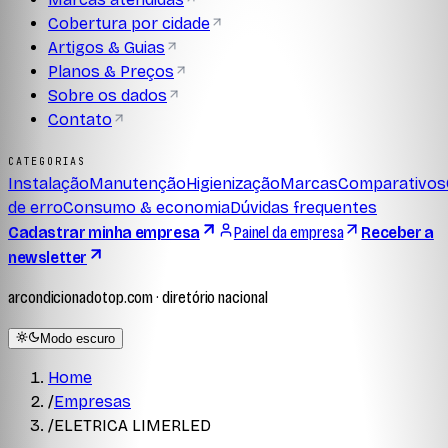
Cobertura por cidade
Artigos & Guias
Planos & Preços
Sobre os dados
Contato
CATEGORIAS
Instalação
Manutenção
Higienização
Marcas
Comparativos
de erro
Consumo & economia
Dúvidas frequentes
Cadastrar minha empresa
Painel da empresa
Receber a
newsletter
arcondicionadotop.com · diretório nacional
Modo escuro
Home
/
Empresas
/
ELETRICA LIMERLED