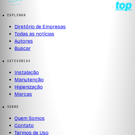
◆ EXPLORAR
Diretório de Empresas
Todas as notícias
Autores
Buscar
◆ CATEGORIAS
Instalação
Manutenção
Higienização
Marcas
◆ SOBRE
Quem Somos
Contato
Termos de Uso