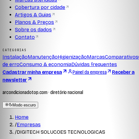
Cobertura por cidade
Artigos & Guias
Planos & Preços
Sobre os dados
Contato
CATEGORIAS
Instalação
Manutenção
Higienização
Marcas
Comparativos
de erro
Consumo & economia
Dúvidas frequentes
Cadastrar minha empresa
Painel da empresa
Receber a
newsletter
arcondicionadotop.com · diretório nacional
Modo escuro
Home
/
Empresas
/
DIGITECH SOLUCOES TECNOLOGICAS