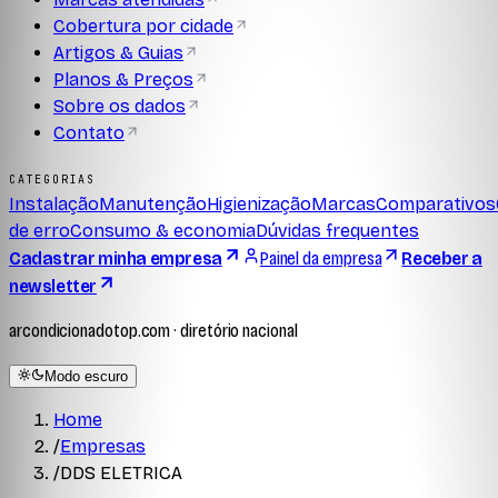
Cobertura por cidade
Artigos & Guias
Planos & Preços
Sobre os dados
Contato
CATEGORIAS
Instalação
Manutenção
Higienização
Marcas
Comparativos
de erro
Consumo & economia
Dúvidas frequentes
Cadastrar minha empresa
Painel da empresa
Receber a
newsletter
arcondicionadotop.com · diretório nacional
Modo escuro
Home
/
Empresas
/
DDS ELETRICA