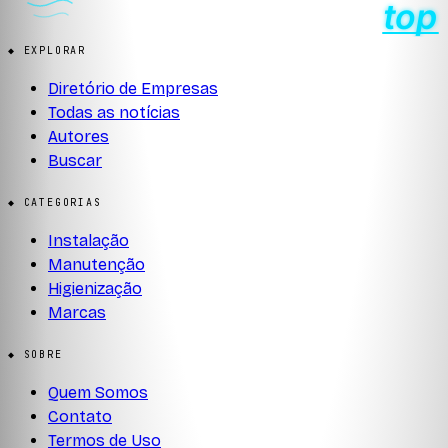
◆ EXPLORAR
Diretório de Empresas
Todas as notícias
Autores
Buscar
◆ CATEGORIAS
Instalação
Manutenção
Higienização
Marcas
◆ SOBRE
Quem Somos
Contato
Termos de Uso