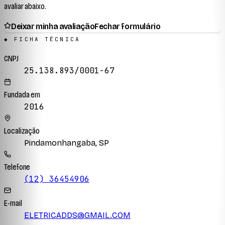
avaliar abaixo.
Deixar minha avaliação
Fechar formulário
◆ FICHA TÉCNICA
CNPJ
25.138.893/0001-67
Fundada em
2016
Localização
Pindamonhangaba, SP
Telefone
(12) 36454906
E-mail
ELETRICADDS@GMAIL.COM