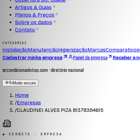
Artigos & Guias
Planos & Preços
Sobre os dados
Contato
CATEGORIAS
Instalação
Manutenção
Higienização
Marcas
Comparativos
Cadastrar minha empresa
Painel da empresa
Receber a n
arcondicionadotop.com · diretório nacional
Modo escuro
Home
/
Empresas
/
CLAUDINEI ALVES PIZA 81378394615
◆ VERBETE · EMPRESA