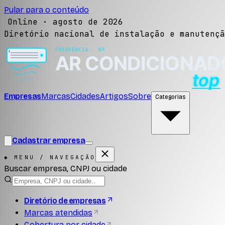
Pular para o conteúdo
Online ·
agosto de 2026
Diretório nacional de instalação e manutençã
Empresas
Marcas
Cidades
Artigos
Sobre
Categorias
Cadastrar empresa
◆ MENU / NAVEGAÇÃO
Buscar empresa, CNPJ ou cidade
Diretório de empresas
Marcas atendidas
Cobertura por cidade