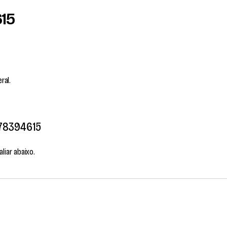
615
ral.
78394615
liar abaixo.