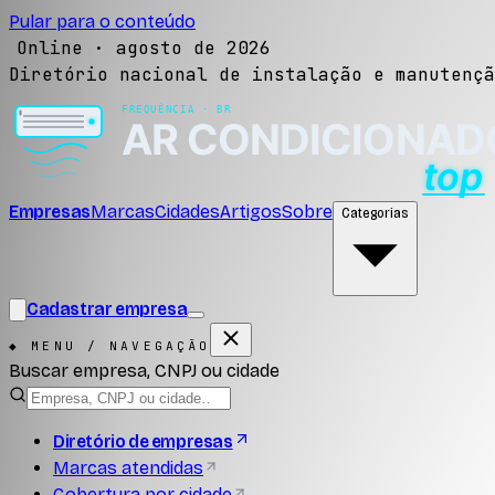
Pular para o conteúdo
Online ·
agosto de 2026
Diretório nacional de instalação e manutençã
Empresas
Marcas
Cidades
Artigos
Sobre
Categorias
Cadastrar empresa
◆ MENU / NAVEGAÇÃO
Buscar empresa, CNPJ ou cidade
Diretório de empresas
Marcas atendidas
Cobertura por cidade