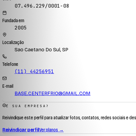
07.496.229/0001-08
Fundada em
2005
Localização
Sao Caetano Do Sul, SP
Telefone
(11) 44256951
E-mail
BASE.CENTERFRIO@GMAIL.COM
É SUA EMPRESA?
Reivindique este perfil para atualizar fotos, contatos, redes sociais e de
Reivindicar perfil
Ver planos →