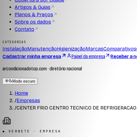
Artigos & Guias
Planos & Preços
Sobre os dados
Contato
CATEGORIAS
Instalação
Manutenção
Higienização
Marcas
Comparativos
Cadastrar minha empresa
Painel da empresa
Receber a n
arcondicionadotop.com · diretório nacional
Modo escuro
Home
/
Empresas
/
CENTER FRIO CENTRO TECNICO DE REFRIGERACAO
◆ VERBETE · EMPRESA