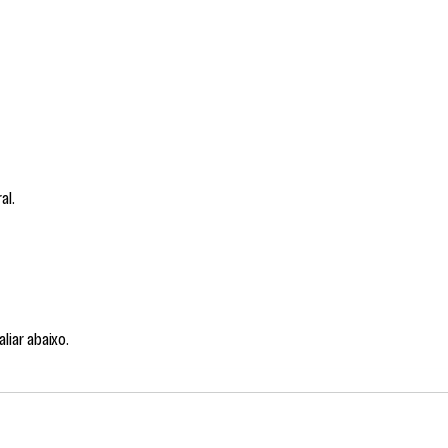
al.
liar abaixo.