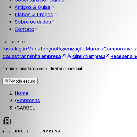
Artigos & Guias
Planos & Preços
Sobre os dados
Contato
CATEGORIAS
Instalação
Manutenção
Higienização
Marcas
Comparativos
Cadastrar minha empresa
Painel da empresa
Receber a n
arcondicionadotop.com · diretório nacional
Modo escuro
Home
/
Empresas
/
CARBEL
◆ VERBETE · EMPRESA