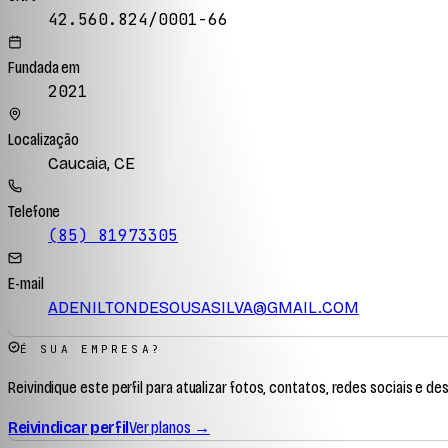
42.560.824/0001-66
Fundada em
2021
Localização
Caucaia, CE
Telefone
(85) 81973305
E-mail
ADENILTONDESOUSASILVA@GMAIL.COM
É SUA EMPRESA?
Reivindique este perfil para atualizar fotos, contatos, redes sociais e de
Reivindicar perfil
Ver planos →