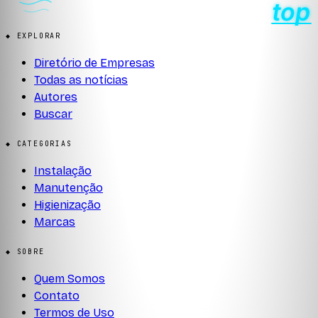
◆ EXPLORAR
Diretório de Empresas
Todas as notícias
Autores
Buscar
◆ CATEGORIAS
Instalação
Manutenção
Higienização
Marcas
◆ SOBRE
Quem Somos
Contato
Termos de Uso