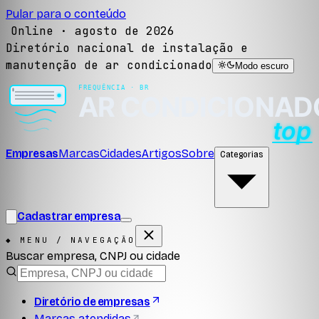
Pular para o conteúdo
Online ·
agosto de 2026
Diretório nacional de instalação e
manutenção de ar condicionado
Modo escuro
Empresas
Marcas
Cidades
Artigos
Sobre
Categorias
Cadastrar empresa
◆ MENU / NAVEGAÇÃO
Buscar empresa, CNPJ ou cidade
Diretório de empresas
Marcas atendidas