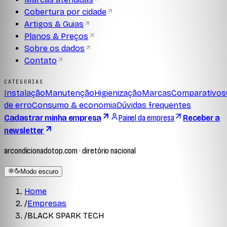
Cobertura por cidade
Artigos & Guias
Planos & Preços
Sobre os dados
Contato
CATEGORIAS
Instalação
Manutenção
Higienização
Marcas
Comparativos
de erro
Consumo & economia
Dúvidas frequentes
Cadastrar minha empresa
Painel da empresa
Receber a
newsletter
arcondicionadotop.com · diretório nacional
Modo escuro
Home
/
Empresas
/
BLACK SPARK TECH