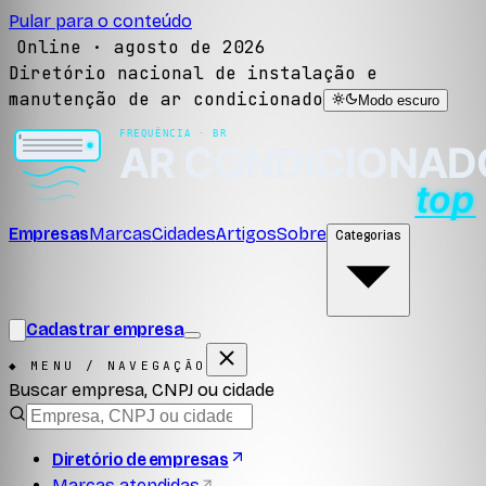
Pular para o conteúdo
Online ·
agosto de 2026
Diretório nacional de instalação e
manutenção de ar condicionado
Modo escuro
Empresas
Marcas
Cidades
Artigos
Sobre
Categorias
Cadastrar empresa
◆ MENU / NAVEGAÇÃO
Buscar empresa, CNPJ ou cidade
Diretório de empresas
Marcas atendidas