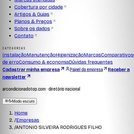
Cobertura por cidade
Artigos & Guias
Planos & Preços
Sobre os dados
Contato
CATEGORIAS
Instalação
Manutenção
Higienização
Marcas
Comparativos
de erro
Consumo & economia
Dúvidas frequentes
Cadastrar minha empresa
Painel da empresa
Receber a
newsletter
arcondicionadotop.com · diretório nacional
Modo escuro
Home
/
Empresas
/
ANTONIO SILVEIRA RODRIGUES FILHO