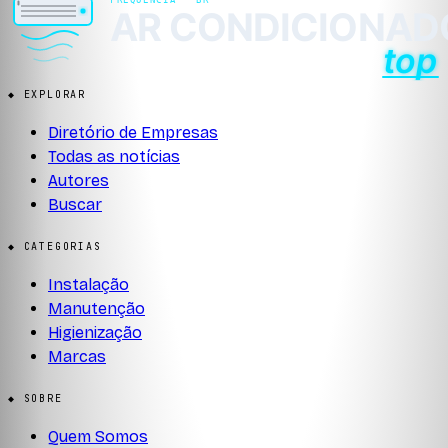
◆ EXPLORAR
Diretório de Empresas
Todas as notícias
Autores
Buscar
◆ CATEGORIAS
Instalação
Manutenção
Higienização
Marcas
◆ SOBRE
Quem Somos