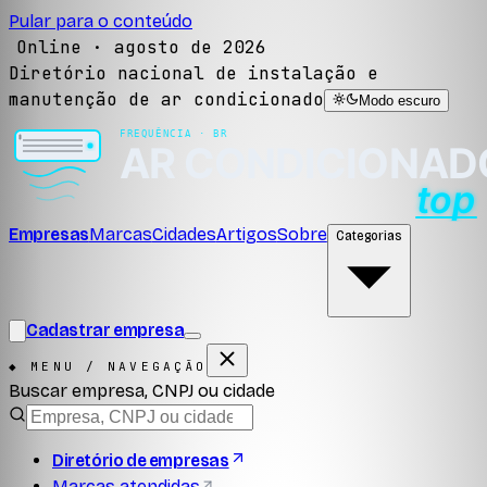
Pular para o conteúdo
Online ·
agosto de 2026
Diretório nacional de instalação e
manutenção de ar condicionado
Modo escuro
Empresas
Marcas
Cidades
Artigos
Sobre
Categorias
Cadastrar empresa
◆ MENU / NAVEGAÇÃO
Buscar empresa, CNPJ ou cidade
Diretório de empresas
Marcas atendidas