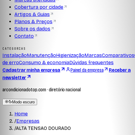
Cobertura por cidade
Artigos & Guias
Planos & Preços
Sobre os dados
Contato
CATEGORIAS
Instalação
Manutenção
Higienização
Marcas
Comparativos
de erro
Consumo & economia
Dúvidas frequentes
Cadastrar minha empresa
Painel da empresa
Receber a
newsletter
arcondicionadotop.com · diretório nacional
Modo escuro
Home
/
Empresas
/
ALTA TENSAO DOURADO