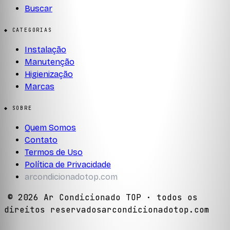
Buscar
◆ CATEGORIAS
Instalação
Manutenção
Higienização
Marcas
◆ SOBRE
Quem Somos
Contato
Termos de Uso
Política de Privacidade
arcondicionadotop.com
©
2026
Ar Condicionado TOP
· todos os
direitos reservados
arcondicionadotop.com