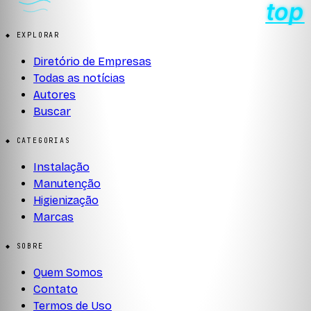
◆ EXPLORAR
Diretório de Empresas
Todas as notícias
Autores
Buscar
◆ CATEGORIAS
Instalação
Manutenção
Higienização
Marcas
◆ SOBRE
Quem Somos
Contato
Termos de Uso