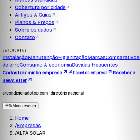
Cobertura por cidade
Artigos & Guias
Planos & Preços
Sobre os dados
Contato
CATEGORIAS
Instalação
Manutenção
Higienização
Marcas
Comparativos
de erro
Consumo & economia
Dúvidas frequentes
Cadastrar minha empresa
Painel da empresa
Receber a
newsletter
arcondicionadotop.com · diretório nacional
Modo escuro
Home
/
Empresas
/
ALFA SOLAR