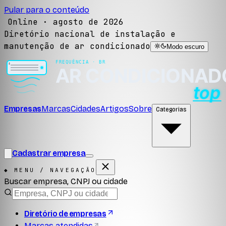
Pular para o conteúdo
Online ·
agosto de 2026
Diretório nacional de instalação e
manutenção de ar condicionado
Modo escuro
Empresas
Marcas
Cidades
Artigos
Sobre
Categorias
Cadastrar empresa
◆ MENU / NAVEGAÇÃO
Buscar empresa, CNPJ ou cidade
Diretório de empresas
Marcas atendidas