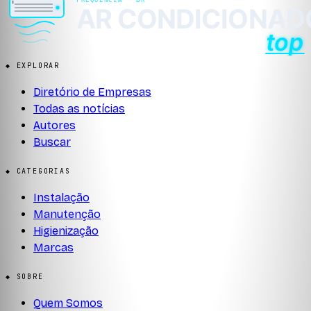
◆ EXPLORAR
Diretório de Empresas
Todas as notícias
Autores
Buscar
◆ CATEGORIAS
Instalação
Manutenção
Higienização
Marcas
◆ SOBRE
Quem Somos