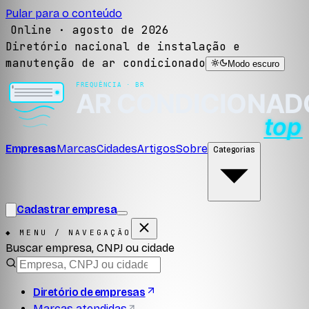
Pular para o conteúdo
Online ·
agosto de 2026
Diretório nacional de instalação e
manutenção de ar condicionado
Modo escuro
Empresas
Marcas
Cidades
Artigos
Sobre
Categorias
Cadastrar empresa
◆ MENU / NAVEGAÇÃO
Buscar empresa, CNPJ ou cidade
Diretório de empresas
Marcas atendidas