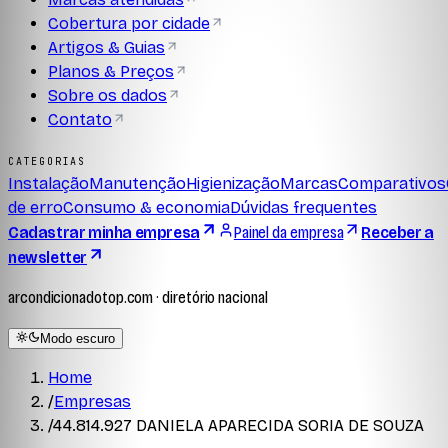
Cobertura por cidade
Artigos & Guias
Planos & Preços
Sobre os dados
Contato
CATEGORIAS
Instalação
Manutenção
Higienização
Marcas
Comparativos
de erro
Consumo & economia
Dúvidas frequentes
Cadastrar minha empresa
Painel da empresa
Receber a
newsletter
arcondicionadotop.com · diretório nacional
Modo escuro
Home
/
Empresas
/
44.814.927 DANIELA APARECIDA SORIA DE SOUZA