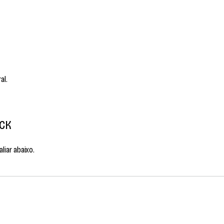
al.
OCK
liar abaixo.