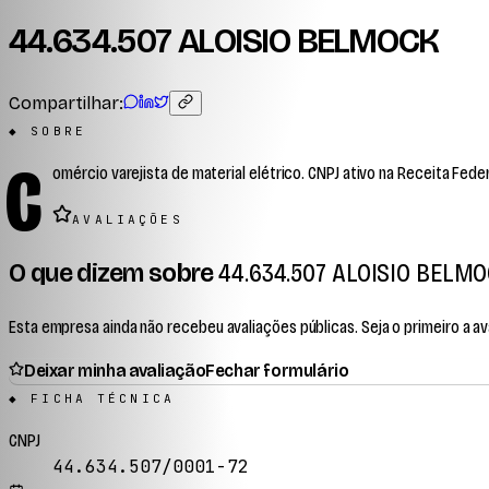
44.634.507 ALOISIO BELMOCK
Compartilhar:
◆ SOBRE
C
omércio varejista de material elétrico. CNPJ ativo na Receita Feder
AVALIAÇÕES
O que dizem sobre
44.634.507 ALOISIO BELM
Esta empresa ainda não recebeu avaliações públicas. Seja o primeiro a ava
Deixar minha avaliação
Fechar formulário
◆ FICHA TÉCNICA
CNPJ
44.634.507/0001-72