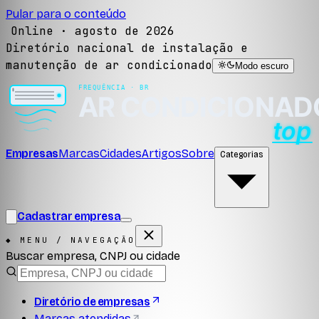
Pular para o conteúdo
Online ·
agosto de 2026
Diretório nacional de instalação e
manutenção de ar condicionado
Modo escuro
Empresas
Marcas
Cidades
Artigos
Sobre
Categorias
Cadastrar empresa
◆ MENU / NAVEGAÇÃO
Buscar empresa, CNPJ ou cidade
Diretório de empresas
Marcas atendidas