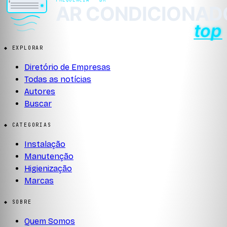
◆ EXPLORAR
Diretório de Empresas
Todas as notícias
Autores
Buscar
◆ CATEGORIAS
Instalação
Manutenção
Higienização
Marcas
◆ SOBRE
Quem Somos