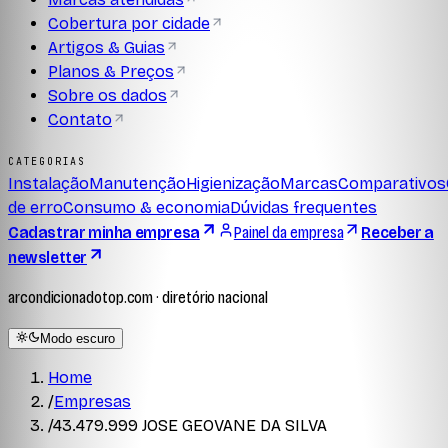
Cobertura por cidade
Artigos & Guias
Planos & Preços
Sobre os dados
Contato
CATEGORIAS
Instalação
Manutenção
Higienização
Marcas
Comparativos
de erro
Consumo & economia
Dúvidas frequentes
Cadastrar minha empresa
Painel da empresa
Receber a
newsletter
arcondicionadotop.com · diretório nacional
Modo escuro
Home
/
Empresas
/
43.479.999 JOSE GEOVANE DA SILVA